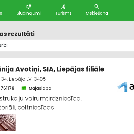
te
Sludinājumi
Tūrisms
Meklēšana
s rezultāti
ja Avotiņi, SIA, Liepājas filiāle
34, Liepāja LV-3405
7761178
Mājaslapa
trukciju vairumtirdzniecība,
riāli, celtniecības