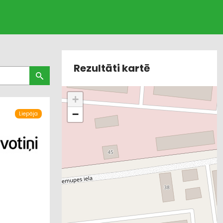
Rezultāti kartē
+
−
Liepāja