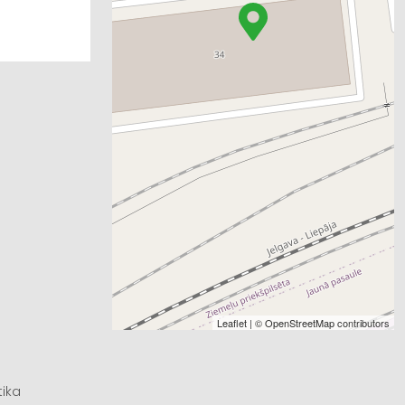
Leaflet
| ©
OpenStreetMap
contributors
tika