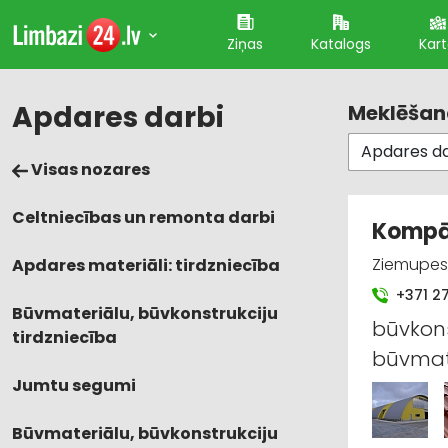
Ziņas
Katalogs
Kar
Apdares darbi
Meklēšana
Visas nozares
Celtniecības un remonta darbi
Kompāni
Ziemupes 
Apdares materiāli: tirdzniecība
+371 2
Būvmateriālu, būvkonstrukciju
būvkons
tirdzniecība
būvmate
Jumtu segumi
Būvmateriālu, būvkonstrukciju