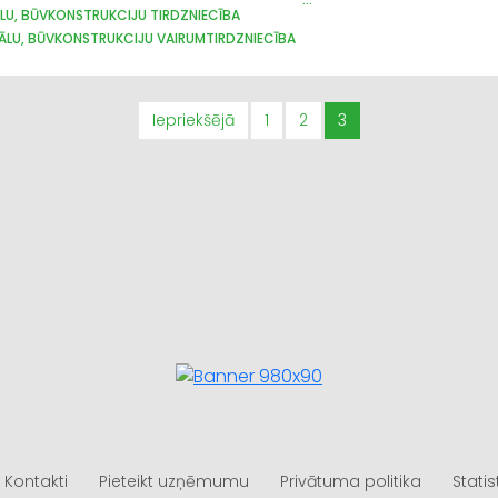
LU, BŪVKONSTRUKCIJU TIRDZNIECĪBA
ĀLU, BŪVKONSTRUKCIJU VAIRUMTIRDZNIECĪBA
ĀLU, BŪVKONSTRUKCIJU RAŽOŠANA
JUMTU SEGUMI
METĀLIZSTRĀDĀJUMI
GI
METĀLA TIRDZNIECĪBA
METĀLAPSTRĀDE
VĀRTI, ŽOGI
IKALI, E-KOMERCIJA
APDARES MATERIĀLI: TIRDZNIECĪBA
Iepriekšējā
1
2
3
Kontakti
Pieteikt uzņēmumu
Privātuma politika
Statis