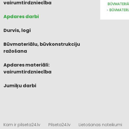
vairumtirdzniecība
BŪVMATERIĀ
BŪVMATERI
Apdares darbi
BŪVMATERI
DURVIS, LO
INTERNETVE
Durvis, logi
Būvmateriālu, būvkonstrukciju
ražošana
Apdares materiāli:
vairumtirdzniecība
Jumiķu darbi
Kam ir pilseta24.lv
Pilseta24.lv
Lietošanas noteikumi