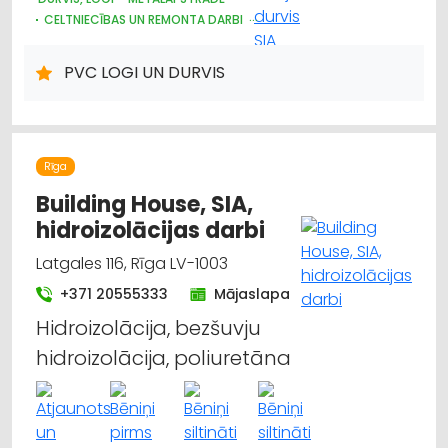
CELTNIECĪBAS UN REMONTA DARBI
BŪVMATERIĀLU, BŪVKONSTRUKCIJU TIRDZNIECĪBA
SEIFI
KRĀSNIS UN KAMĪNI
DĀRZA TEHNIKA UN INVENTĀRS
PVC LOGI UN DURVIS
INTERNETVEIKALI, E-KOMERCIJA
ATSLĒGAS, SLĒDZENES
Rīga
Building House, SIA,
hidroizolācijas darbi
Latgales 116, Rīga LV-1003
+371 20555333
Mājaslapa
Hidroizolācija, bezšuvju
hidroizolācija, poliuretāna