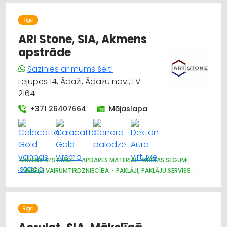
Rīga
ARI Stone, SIA, Akmens
apstrāde
Sazinies ar mums šeit!
Lejupes 14, Ādaži, Ādažu nov., LV-
2164
+371 26407664
Mājaslapa
AKMENS APSTRĀDE
APDARES MATERIĀLI: GRĪDAS SEGUMI
MĒBEĻU VAIRUMTIRDZNIECĪBA
PAKLĀJI, PAKLĀJU SERVISS
TREPES, KĀPNES
MĒBEĻU RAŽOŠANA, MĒBEĻU SAGATAVES
DIZAINS UN INTERJERS; PRIEKŠMETI UN PAKALPOJUMI
MĒBEĻU TIRDZNIECĪBA
APDARES MATERIĀLI: TIRDZNIECĪBA
Rīga
KRĀSNIS UN KAMĪNI
APDARES MATERIĀLI: RAŽOŠANA