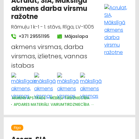
Acrulat, SIA, Mākslīgā
akmens darba virsmu
ražotne
Rāmuļu 1 k-1 - 1. stāvs, Rīga, LV-1005
+371 29551195
Mājaslapa
akmens virsmas, darba
virsmas, izlietnes, vannas
istabas
AKMENS APSTRĀDE
MĒBEĻU TIRDZNIECĪBA
APDARES MATERIĀLI: VAIRUMTIRDZNIECĪBA
MĒBEĻU RAŽOŠANA, MĒBEĻU SAGATAVES
APDARES MATERIĀLI: TIRDZNIECĪBA
Rīga