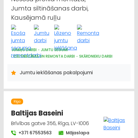
Jumta siltināšanas darbi,
Kausējamā ruļļu
JUMIĶU DARBI
JUMTU SEGUMI
CELTNIECĪBAS UN REMONTA DARBI
SKĀRDNIEKU DARBI
Jumtu ieklāšanas pakalpojumi
Rīga
Baltijas Baseini
Brīvības gatve 356, Rīga, LV-1006
+371 67553563
Mājaslapa