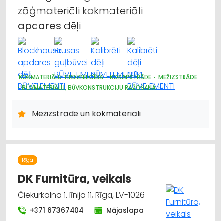
zāģmateriāli kokmateriāli
apdares
dēļi
KOKMATERIĀLU TIRDZNIECĪBA
KOKAPSTRĀDE
MEŽIZSTRĀDE
BŪVMATERIĀLU, BŪVKONSTRUKCIJU RAŽOŠANA
APDARES MATERIĀLI: TIRDZNIECĪBA
APDARES MATERIĀLI: VAIRUMTIRDZNIECĪBA
Mežizstrāde un kokmateriāli
BŪVMATERIĀLU, BŪVKONSTRUKCIJU TIRDZNIECĪBA
BŪVMATERIĀLU, BŪVKONSTRUKCIJU VAIRUMTIRDZNIECĪBA
KURINĀMAIS
MEŽKOPĪBAS UN MEŽIZSTRĀDES TEHNIKA
MEŽSAIMNIECĪBA
APDARES MATERIĀLI: GRĪDAS SEGUMI
Rīga
DK Furnitūra, veikals
Čiekurkalna 1. līnija 11, Rīga, LV-1026
+371 67367404
Mājaslapa