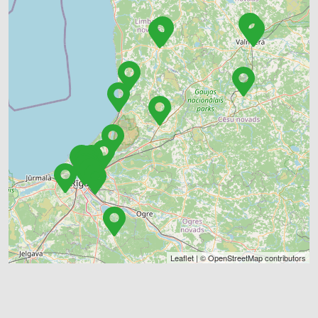
Leaflet
| ©
OpenStreetMap
contributors