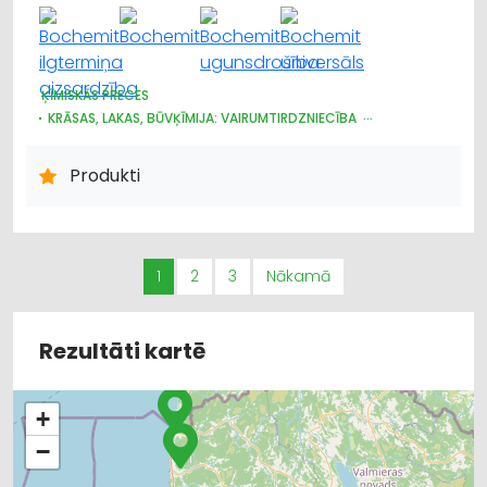
ĶĪMISKĀS PRECES
KRĀSAS, LAKAS, BŪVĶĪMIJA: VAIRUMTIRDZNIECĪBA
BŪVMATERIĀLU, BŪVKONSTRUKCIJU VAIRUMTIRDZNIECĪBA
APDARES MATERIĀLI: VAIRUMTIRDZNIECĪBA
Produkti
KRĀSAS, LAKAS, BŪVĶĪMIJA: TIRDZNIECĪBA
KRĀSAS UN LAKAS, BŪVĶĪMIJA: RAŽOŠANA
1
2
3
Nākamā
Rezultāti kartē
+
−