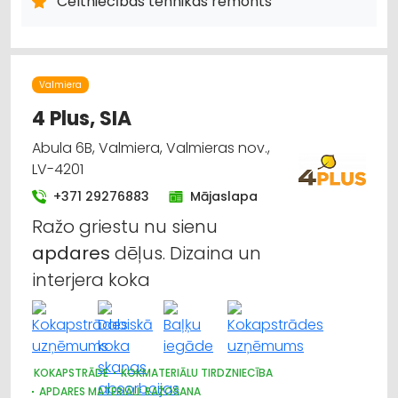
Celtniecības tehnikas remonts
IEKRAUŠANAS UN IZKRAUŠANAS TEHNIKA
SŪKŅI, PUMPJI, VĀRSTI, VENTIĻI
DZINĒJI, MOTORI, TO REMONTS
ELEKTROTEHNISKO IEKĀRTU UN ELEKTROMATERIĀLU LABOŠANA
METĀLAPSTRĀDES IEKĀRTAS UN INSTRUMENTI
Valmiera
KOKAPSTRĀDES IEKĀRTAS UN INSTRUMENTI
4 Plus, SIA
HIDRAULISKĀS UN PNEIMATISKĀS IERĪCES
LABIEKĀRTOŠANA, APZAĻUMOŠANA
TREPES, KĀPNES
Abula 6B, Valmiera, Valmieras nov.,
UZKOPŠANAS LĪDZEKĻI UN TEHNIKA, PROFESIONĀLĀ
LV-4201
+371 29276883
Mājaslapa
Ražo griestu nu sienu
apdares
dēļus. Dizaina un
interjera koka
KOKAPSTRĀDE
KOKMATERIĀLU TIRDZNIECĪBA
APDARES MATERIĀLI: RAŽOŠANA