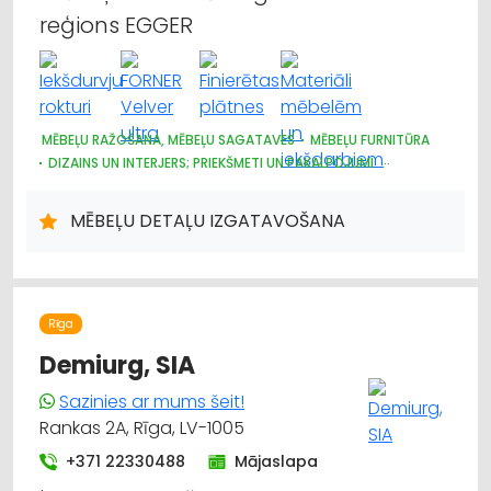
reģions EGGER
MĒBEĻU RAŽOŠANA, MĒBEĻU SAGATAVES
MĒBEĻU FURNITŪRA
DIZAINS UN INTERJERS; PRIEKŠMETI UN PAKALPOJUMI
MĒBEĻU TIRDZNIECĪBA
ARHITEKTŪRA, PROJEKTĒŠANA
APDARES MATERIĀLI: TIRDZNIECĪBA
MĒBEĻU DETAĻU IZGATAVOŠANA
APDARES MATERIĀLI: VAIRUMTIRDZNIECĪBA
BŪVMATERIĀLU, BŪVKONSTRUKCIJU TIRDZNIECĪBA
BŪVMATERIĀLU, BŪVKONSTRUKCIJU VAIRUMTIRDZNIECĪBA
Rīga
Demiurg, SIA
Sazinies ar mums šeit!
Rankas 2A, Rīga, LV-1005
+371 22330488
Mājaslapa