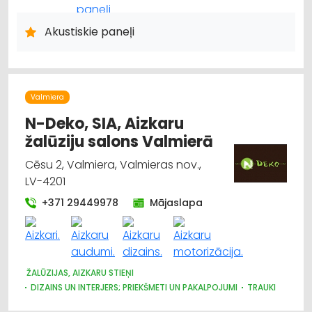
APDARES MATERIĀLI: TIRDZNIECĪBA
APDARES MATERIĀLI: VAIRUMTIRDZNIECĪBA
Akustiskie paneļi
DIZAINS UN INTERJERS; PRIEKŠMETI UN PAKALPOJUMI
BŪVMATERIĀLU, BŪVKONSTRUKCIJU RAŽOŠANA
BŪVMATERIĀLU, BŪVKONSTRUKCIJU TIRDZNIECĪBA
Valmiera
N-Deko, SIA, Aizkaru
žalūziju salons Valmierā
Cēsu 2, Valmiera, Valmieras nov.,
LV-4201
+371 29449978
Mājaslapa
ŽALŪZIJAS, AIZKARU STIEŅI
DIZAINS UN INTERJERS; PRIEKŠMETI UN PAKALPOJUMI
TRAUKI
AUDUMU UN AIZKARU TIRDZNIECĪBA