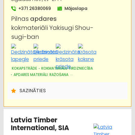
+371 26380069
Mājaslapa
Pilnas
apdares
kokmateriāli Yakisugi Shou-
sugi-ban
KOKAPSTRĀDE
KOKMATERIĀLU TIRDZNIECĪBA
APDARES MATERIĀLI: RAŽOŠANA
APDARES MATERIĀLI: TIRDZNIECĪBA
SAZINĀTIES
Latvia Timber
International, SIA