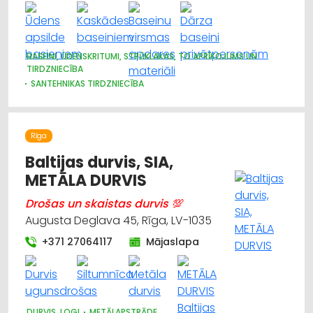
BASEINI, ŪDENSKRITUMI, STRŪKLAKAS, TO APRĪKOJUMS UN
TIRDZNIECĪBA
SANTEHNIKAS TIRDZNIECĪBA
Rīga
Baltijas durvis, SIA,
METĀLA DURVIS
Drošas un skaistas durvis 💯
Augusta Deglava 45, Rīga, LV-1035
+371 27064117
Mājaslapa
DURVIS, LOGI
METĀLAPSTRĀDE