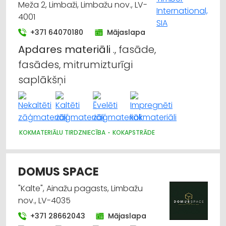
Meža 2, Limbaži, Limbažu nov., LV-
4001
+371 64070180
Mājaslapa
Apdares
materiāli
., fasāde,
fasādes, mitrumizturīgi
saplākšņi
KOKMATERIĀLU TIRDZNIECĪBA
KOKAPSTRĀDE
DOMUS SPACE
"Kalte", Ainažu pagasts, Limbažu
nov., LV-4035
+371 28662043
Mājaslapa