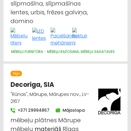
slīpmašīna, slīpmašīnas
lentes, urbis, frēzes galviņa,
domino
MĒBEĻU FURNITŪRA
MĒBEĻU RAŽOŠANA, MĒBEĻU SAGATAVES
Rīga
Decoriga, SIA
"Rūnas", Mārupe, Mārupes nov., LV-
2167
+371 29994867
Mājaslapa
mēbeļu plātnes Mārupe
mēbeļu
materiāli
Rīgas