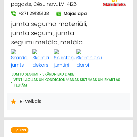
pagasts, Cēsu nov., LV-4126
+371 29135108
Mājaslapa
jumta seguma
materiāli
,
jumta segumi, jumta
segumi metāla, metāla
JUMTU SEGUMI
SKĀRDNIEKU DARBI
VENTILĀCIJAS UN KONDICIONĒŠANAS SISTĒMAS UN IEKĀRTAS
TELPĀM
DŪMVADI, TO IZGATAVOŠANA, UZSTĀDĪŠANA
E-veikals
Sigulda