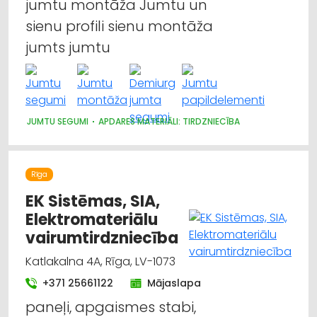
jumtu montāža Jumtu un
sienu profili sienu montāža
jumts jumtu
JUMTU SEGUMI
APDARES MATERIĀLI: TIRDZNIECĪBA
Rīga
EK Sistēmas, SIA,
Elektromateriālu
vairumtirdzniecība
Katlakalna 4A, Rīga, LV-1073
+371 25661122
Mājaslapa
paneļi, apgaismes stabi,