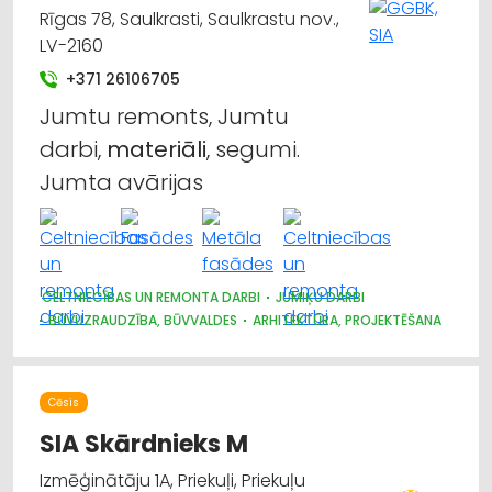
Rīgas 78, Saulkrasti, Saulkrastu nov.,
LV-2160
+371 26106705
Jumtu remonts, Jumtu
darbi,
materiāli
, segumi.
Jumta avārijas
CELTNIECĪBAS UN REMONTA DARBI
JUMIĶU DARBI
BŪVUZRAUDZĪBA, BŪVVALDES
ARHITEKTŪRA, PROJEKTĒŠANA
Cēsis
SIA Skārdnieks M
Izmēģinātāju 1A, Priekuļi, Priekuļu