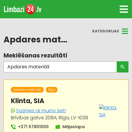
KATEGORIJAS
Apdares materiāli
Meklēšanas rezultāti
Visas nozares
Būvmateriālu, būvkonstrukciju tirdzniecība
Apdares materiāli: tirdzniecība
Apdares materiāli
Rīga
Celtniecības un remonta darbi
Klinta, SIA
Sazinies ar mums šeit!
Būvmateriālu, būvkonstrukciju
Brīvības gatve 208A, Rīga, LV-1039
vairumtirdzniecība
+371 67801000
Mājaslapa