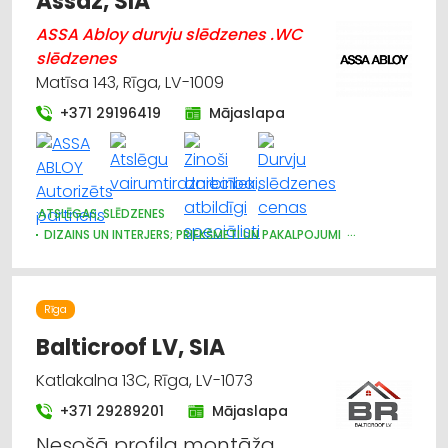
Assaz, SIA
ASSA Abloy durvju slēdzenes .WC
slēdzenes
Matīsa 143, Rīga, LV-1009
+371 29196419
Mājaslapa
ATSLĒGAS, SLĒDZENES
DIZAINS UN INTERJERS; PRIEKŠMETI UN PAKALPOJUMI
DURVIS, LOGI
APDARES DARBI
MĒBEĻU FURNITŪRA
ŽALŪZIJAS, AIZKARU STIEŅI
BŪVMATERIĀLU, BŪVKONSTRUKCIJU TIRDZNIECĪBA
Rīga
BŪVMATERIĀLU, BŪVKONSTRUKCIJU VAIRUMTIRDZNIECĪBA
APDARES MATERIĀLI: TIRDZNIECĪBA
Balticroof LV, SIA
CELTNIECĪBAS UN REMONTA DARBI
Katlakalna 13C, Rīga, LV-1073
APDARES MATERIĀLI: GRĪDAS SEGUMI
MĒBEĻU RAŽOŠANA, MĒBEĻU SAGATAVES
+371 29289201
Mājaslapa
Nesošā profila montāža,