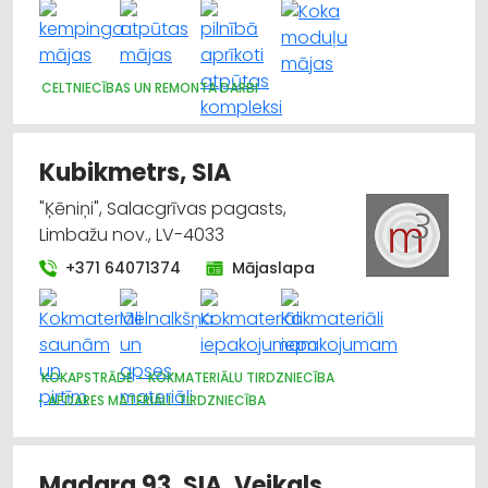
CELTNIECĪBAS UN REMONTA DARBI
Kubikmetrs, SIA
"Ķēniņi", Salacgrīvas pagasts,
Limbažu nov., LV-4033
+371 64071374
Mājaslapa
KOKAPSTRĀDE
KOKMATERIĀLU TIRDZNIECĪBA
APDARES MATERIĀLI: TIRDZNIECĪBA
Madara 93, SIA, Veikals