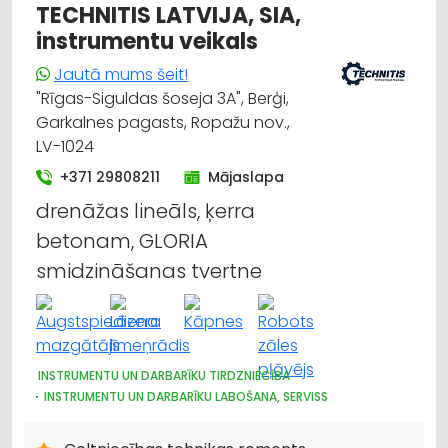
TECHNITIS LATVIJA, SIA,
instrumentu veikals
Jautā mums šeit!
"Rīgas-Siguldas šoseja 3A", Berģi,
Garkalnes pagasts, Ropažu nov.,
LV-1024
+371 29808211
Mājaslapa
drenāžas lineāls, ķerra
betonam, GLORIA
smidzināšanas tvertne
INSTRUMENTU UN DARBARĪKU TIRDZNIECĪBA
INSTRUMENTU UN DARBARĪKU LABOŠANA, SERVISS
CELTNIECĪBAS TEHNIKA UN IEKĀRTAS; TIRDZNIECĪBA, SERVISS
DĀRZA TEHNIKA UN INVENTĀRS