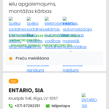
ielu apgaismojums,
montāžas kārbas
ELEKTROTEHNISKO IEKĀRTU UN ELEKTROMATERIĀLU
VAIRUMTIRDZNIECĪBA
APGAISMES TEHNIKAS VAIRUMTIRDZNIECĪBA
HIDRAULISKĀS UN PNEIMATISKĀS IERĪCES
ELEKTROTEHNISKO IEKĀRTU UN ELEKTROMATERIĀLU
Preču meklēšana
TIRDZNIECĪBA
APGAISMES TEHNIKAS TIRDZNIECĪBA
Rīga
ENTARIO, SIA
Krustpils 54E, Rīga, LV-1057
+371 67292251
Mājaslapa