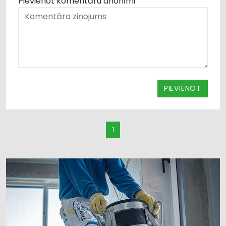
Pievienot komentāru anonīmi
PIEVIENOT
1