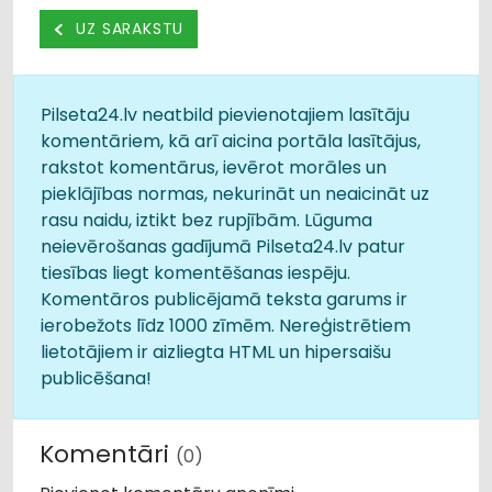
UZ SARAKSTU
Pilseta24.lv neatbild pievienotajiem lasītāju
komentāriem, kā arī aicina portāla lasītājus,
rakstot komentārus, ievērot morāles un
pieklājības normas, nekurināt un neaicināt uz
rasu naidu, iztikt bez rupjībām. Lūguma
neievērošanas gadījumā Pilseta24.lv patur
tiesības liegt komentēšanas iespēju.
Komentāros publicējamā teksta garums ir
ierobežots līdz 1000 zīmēm. Nereģistrētiem
lietotājiem ir aizliegta HTML un hipersaišu
publicēšana!
Komentāri
(0)