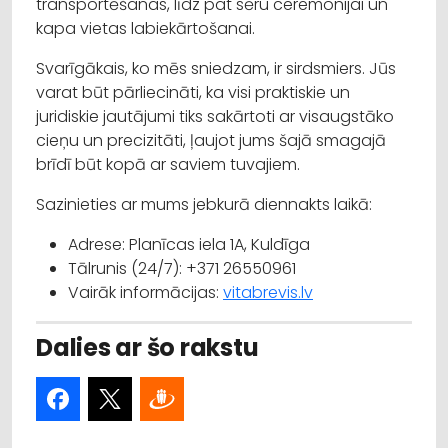
transportēšanas, līdz pat sēru ceremonijai un
kapa vietas labiekārtošanai.
Svarīgākais, ko mēs sniedzam, ir sirdsmiers. Jūs
varat būt pārliecināti, ka visi praktiskie un
juridiskie jautājumi tiks sakārtoti ar visaugstāko
cieņu un precizitāti, ļaujot jums šajā smagajā
brīdī būt kopā ar saviem tuvajiem.
Sazinieties ar mums jebkurā diennakts laikā:
Adrese: Planīcas iela 1A, Kuldīga
Tālrunis (24/7): +371 26550961
Vairāk informācijas:
vitabrevis.lv
Dalies ar šo rakstu