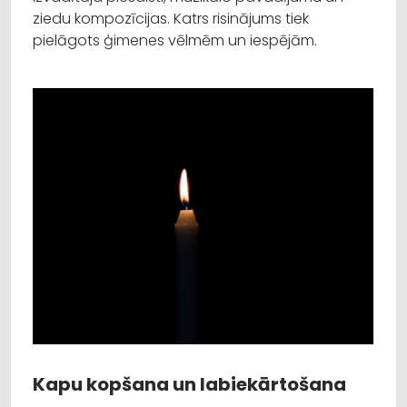
ziedu kompozīcijas. Katrs risinājums tiek
pielāgots ģimenes vēlmēm un iespējām.
Kapu kopšana un labiekārtošana