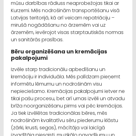
mūsu darbības rādiuss neaprobežojas tikai ar
Kurzemi. Mēs nodrošinām transportēšanu visā
Latvijas teritorijā, kā arī veicam repatriāciju –
mirušā nogādāšanu no ārzemēm vai uz
ārzemēm, ievērojot visas starptautiskās normas
un sanitārās prasības.
Bēru organizēšana un kremācijas
pakalpojumi
Izvēle starp tradicionālu apbedīšanu un
kremāciju ir individuāla. Mēs palīdzam pieņemt
informētu lēmumu un nodrošinām visu
nepieciešamo. Kremācijas pakalpojumi ietver ne
tikai pašu procesu, bet arī urnas izvēli un atvadu
brīža noorganizēšanu pirms vai pēc kremācijas.
Ja tiek izvēlētas tradicionālas bēres, mēs
nodrošinām kvalitatīvu sēru piederumu klāstu
(zārki, krusti, segas), mācītāja vai laicīgā
izvadītāja piesaisti, muzikālo pavadījumu un