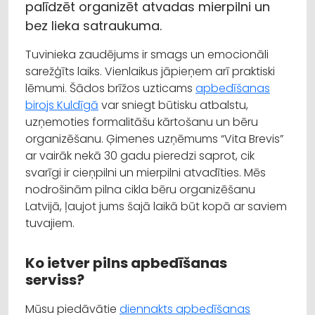
palīdzēt organizēt atvadas mierpilni un
bez lieka satraukuma.
Tuvinieka zaudējums ir smags un emocionāli
sarežģīts laiks. Vienlaikus jāpieņem arī praktiski
lēmumi. Šādos brīžos uzticams
apbedīšanas
birojs Kuldīgā
var sniegt būtisku atbalstu,
uzņemoties formalitāšu kārtošanu un bēru
organizēšanu. Ģimenes uzņēmums “Vita Brevis”
ar vairāk nekā 30 gadu pieredzi saprot, cik
svarīgi ir cieņpilni un mierpilni atvadīties. Mēs
nodrošinām pilna cikla bēru organizēšanu
Latvijā, ļaujot jums šajā laikā būt kopā ar saviem
tuvajiem.
Ko ietver pilns apbedīšanas
serviss?
Mūsu piedāvātie
diennakts apbedīšanas