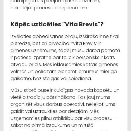
pakalpojumus pieejamajam budžetam,
nekaitējot procesa cieņpilnumam.
Kāpēc uzticēties "Vita Brevis"?
Izvēloties apbedīšanas biroju, izšķiroša ir ne tikai
pieredze, bet arī cilvēcība. “Vita Brevis” ir
ģimenes uzņēmums, tādēļ mūsu darba pamatā
ir patiesa izpratne par to, cik personisks ir katrs
atvadu brīdis. Mēs ieklausāmies katras ģimenes
vēlmēs un palīdzam pieņemt lēmumus mierīgā
gaisotnē, bez steigas vai spiediena.
Mūsu stiprā puse ir Kuldīgas novada kapsētu un
vietējo tradīciju pārzināšana. Tas ļauj mums
organizēt visus darbus operatīvi, neliekot jums
gaidīt vai uztraukties par detaļām. Mēs
uzņemamies pilnu atbildību par visu procesu –
sākot no pirmā izsaukuma un mirušā