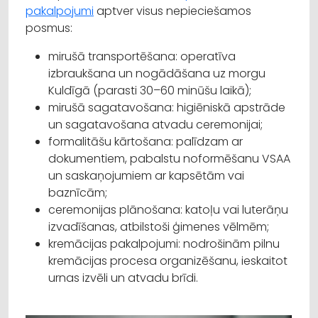
pakalpojumi
aptver visus nepieciešamos
posmus:
mirušā transportēšana: operatīva
izbraukšana un nogādāšana uz morgu
Kuldīgā (parasti 30–60 minūšu laikā);
mirušā sagatavošana: higiēniskā apstrāde
un sagatavošana atvadu ceremonijai;
formalitāšu kārtošana: palīdzam ar
dokumentiem, pabalstu noformēšanu VSAA
un saskaņojumiem ar kapsētām vai
baznīcām;
ceremonijas plānošana: katoļu vai luterāņu
izvadīšanas, atbilstoši ģimenes vēlmēm;
kremācijas pakalpojumi: nodrošinām pilnu
kremācijas procesa organizēšanu, ieskaitot
urnas izvēli un atvadu brīdi.