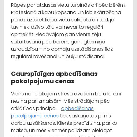
Rūpes par atdusas vietu turpinās arī pēc bērēm.
Profesionāla kapu kopšana un labiekārtošana
palīdz uzturēt kapa vietu sakoptu arī tad, ja
tuvinieki dzīvo tālu vai nevar to regulāri
apmeklēt. Piedāvājam gan vienreizēju
sakārtošanu pēc bērēm, gan ilgtermiņa
uzraudzību – no apmaļu uzstādīšanas līdz
regulārai ravēšanai un puķu stādīšanai.
Caurspīdīgas apbedīšanas
pakalpojumu cenas
Viens no lielākajiem stresa avotiem bēru laikā ir
neziņa par izmaksām. Mēs strādājam pēc
atklātības principa –
apbedīšanas
pakalpojumu cenas
tiek saskaņotas pirms
darbu uzsākšanas. Klients precīzi zina, par ko
maksā, un mēs vienmēr palīdzam pielāgot