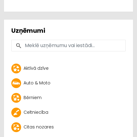
Uzņēmumi
Aktīvā dzīve
Auto & Moto
Bērniem
Celtniecība
Citas nozares