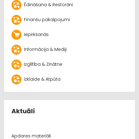
Ēdināšana & Restorāni
Finanšu pakalpojumi
Iepirkšanās
Informācija & Mediji
Izglītība & Zinātne
Izklaide & Atpūta
Aktuāli
Apdares materiāli