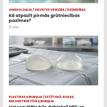
GINEKOLOĢIJA / SIEVIETES VESELĪBA / DZEMDĪBAS
Kā atpazīt pirmās grūtniecības
pazīmes?
31. jūlijs
PLASTIKAS ĶIRURĢIJA / ESTĒTISKĀ, ROKAS,
REKONSTRUKTĪVĀ ĶIRURĢIJA
Vai rezultāts būs dabisks? Mīti un