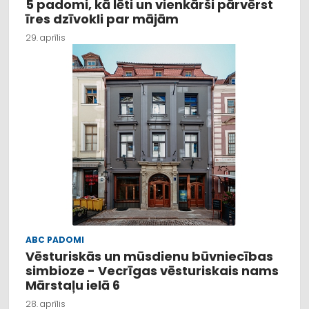
5 padomi, kā lēti un vienkārši pārvērst
īres dzīvokli par mājām
29. aprīlis
ABC PADOMI
Vēsturiskās un mūsdienu būvniecības
simbioze - Vecrīgas vēsturiskais nams
Mārstaļu ielā 6
28. aprīlis