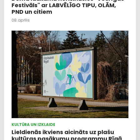
Festivāls" ar LABVĒLĪGO TIPU, OLĀM,
PND un citiem
08. aprīlis
KULTŪRA UN IZKLAIDE
Lieldienās ikviens aicināts uz plašu
kultūras pasākumu programmu Rīgā