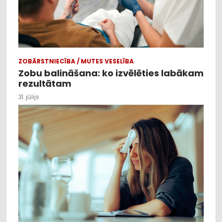
ZOBĀRSTNIECĪBA / MUTES VESELĪBA
Zobu balināšana: ko izvēlēties labākam
rezultātam
31. jūlijs