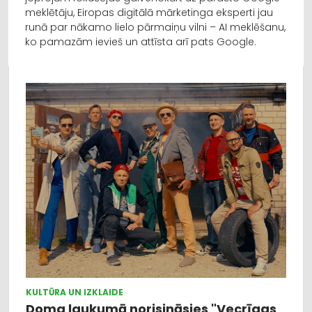
meklētāju, Eiropas digitālā mārketinga eksperti jau
runā par nākamo lielo pārmaiņu vilni – AI meklēšanu,
ko pamazām ievieš un attīsta arī pats Google.
KULTŪRA UN IZKLAIDE
Doma laukumā norisināsies "Vecrīgas