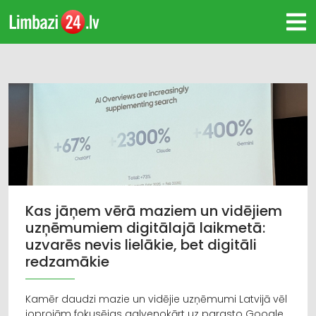
Kas jāņem vērā maziem un vidējiem
uzņēmumiem digitālajā laikmetā:
uzvarēs nevis lielākie, bet digitāli
redzamākie
Kamēr daudzi mazie un vidējie uzņēmumi Latvijā vēl
joprojām fokusējas galvenokārt uz parasto Google