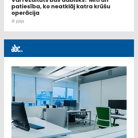
patiesība, ko neatklāj katra krūšu
operācija
31. jūlijs