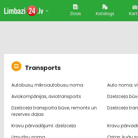
Ziņas
Katalogs
Kar
Transports
Autobusu, mikroautobusu noma
Auto noma; vi
Aviokompānijas, aviotransports
Dzelzceļa bū
Dzelzceļa transporta būve, remonts un
Dzelzceļa tra
rezerves daļas
Kravu pārvadājumi: dzelzceļa
Kravu pārvadā
Limuzīnu noma
Ostas, kuģu s