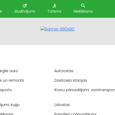
te
Sludinājumi
Tūrisms
Meklēšana
eglie auto
Autoostas
ve un remonts
Dzelzceļa stacijas
nsports
Kravu pārvadājumi: aviotranspor
jumi: kuģu
Lidostas
atiksme
Pasažieru pārvadājumi