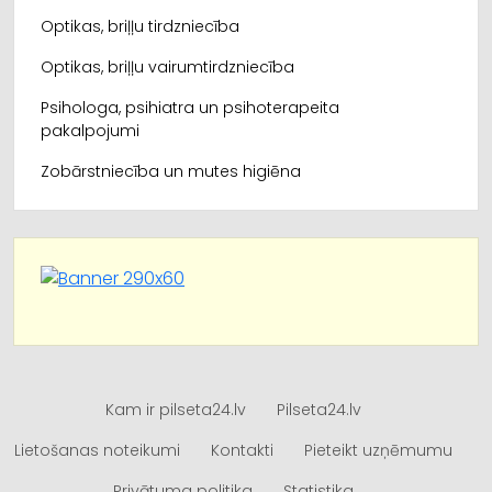
Optikas, briļļu tirdzniecība
Optikas, briļļu vairumtirdzniecība
Psihologa, psihiatra un psihoterapeita
pakalpojumi
Zobārstniecība un mutes higiēna
Kam ir pilseta24.lv
Pilseta24.lv
Lietošanas noteikumi
Kontakti
Pieteikt uzņēmumu
Privātuma politika
Statistika