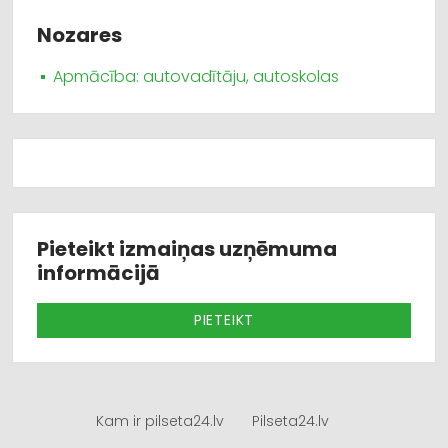
Nozares
Apmācība: autovadītāju, autoskolas
Pieteikt izmaiņas uzņēmuma
informācijā
PIETEIKT
Kam ir pilseta24.lv
Pilseta24.lv