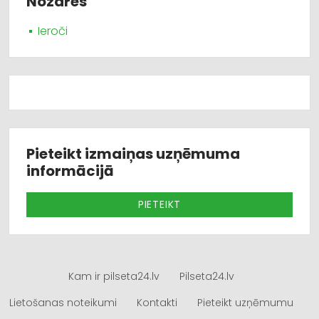
Nozares
Ieroči
Pieteikt izmaiņas uzņēmuma
informācijā
PIETEIKT
Kam ir pilseta24.lv
Pilseta24.lv
Lietošanas noteikumi
Kontakti
Pieteikt uzņēmumu