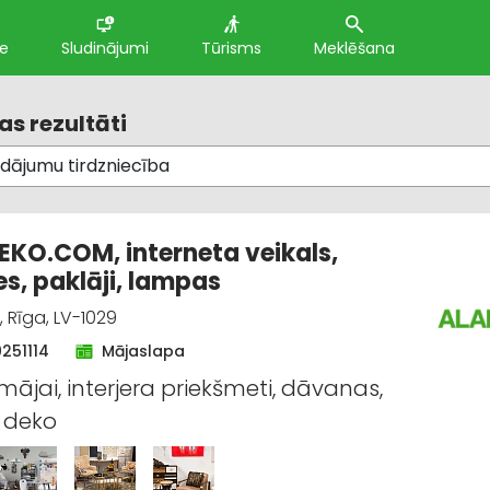
te
Sludinājumi
Tūrisms
Meklēšana
s rezultāti
KO.COM, interneta veikals,
s, paklāji, lampas
, Rīga, LV-1029
0251114
Mājaslapa
mājai, interjera priekšmeti, dāvanas,
, deko