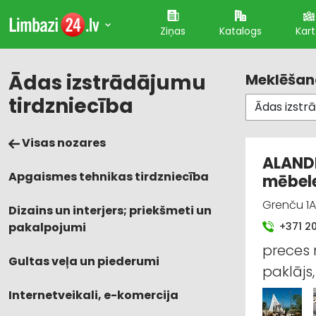
Ziņas
Katalogs
Kar
Ādas izstrādājumu
Meklēšana
tirdzniecība
Visas nozares
ALANDE
Apgaismes tehnikas tirdzniecība
mēbele
Grenču 1A
Dizains un interjers; priekšmeti un
pakalpojumi
+371 2
preces 
Gultas veļa un piederumi
paklājs
Internetveikali, e-komercija