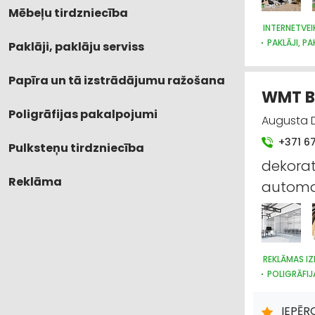
Mēbeļu tirdzniecība
INTERNETVEI
PAKLĀJI, PA
Paklāji, paklāju serviss
TEKSTILIZ
SUVENĪRI, 
Papīra un tā izstrādājumu ražošana
WMT Ba
Poligrāfijas pakalpojumi
Augusta D
+371 6
Pulksteņu tirdzniecība
dekorat
Reklāma
automaš
REKLĀMAS IZ
POLIGRĀFIJ
IEPĒR