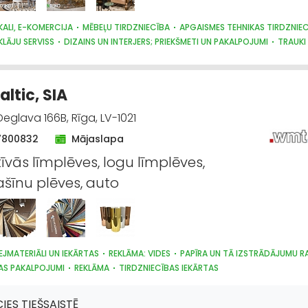
KALI, E-KOMERCIJA
MĒBEĻU TIRDZNIECĪBA
APGAISMES TEHNIKAS TIRDZNIE
KLĀJU SERVISS
DIZAINS UN INTERJERS; PRIEKŠMETI UN PAKALPOJUMI
TRAUKI
STRĀDĀJUMU TIRDZNIECĪBA
GULTAS VEĻA UN PIEDERUMI
PULKSTEŅU TIRDZN
DĀVANAS
ltic, SIA
eglava 166B, Rīga, LV-1021
7800832
Mājaslapa
īvās līmplēves, logu līmplēves,
īnu plēves, auto
EJMATERIĀLI UN IEKĀRTAS
REKLĀMA: VIDES
PAPĪRA UN TĀ IZSTRĀDĀJUMU 
AS PAKALPOJUMI
REKLĀMA
TIRDZNIECĪBAS IEKĀRTAS
CIES TIEŠSAISTĒ