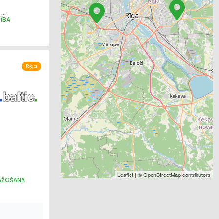
CĪBA
IECĪBA
Rīga
Leaflet
| ©
OpenStreetMap
contributors
RAŽOŠANA