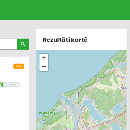
Rezultāti kartē
+
−
Rīga