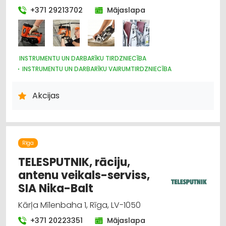
+371 29213702
Mājaslapa
INSTRUMENTU UN DARBARĪKU TIRDZNIECĪBA
INSTRUMENTU UN DARBARĪKU VAIRUMTIRDZNIECĪBA
UZKOPŠANAS LĪDZEKĻI UN TEHNIKA, PROFESIONĀLĀ
METĀLAPSTRĀDES IEKĀRTAS UN INSTRUMENTI
Akcijas
HIDRAULISKĀS UN PNEIMATISKĀS IERĪCES
INSTRUMENTU UN DARBARĪKU LABOŠANA, SERVISS
DARBA AIZSARDZĪBAS LĪDZEKĻI, FORMASTĒRPI, DARBA APĢĒRBI
UN APAVI; TIRDZNIECĪBA
KOKAPSTRĀDES IEKĀRTAS UN INSTRUMENTI
Rīga
TELESPUTNIK, rāciju,
antenu veikals-serviss,
SIA Nika-Balt
Kārļa Mīlenbaha 1, Rīga, LV-1050
+371 20223351
Mājaslapa