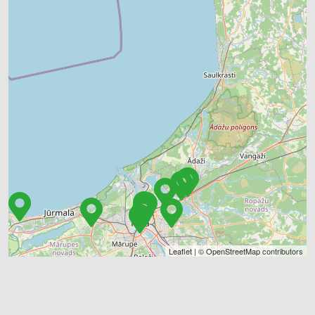
Leaflet
| ©
OpenStreetMap
contributors