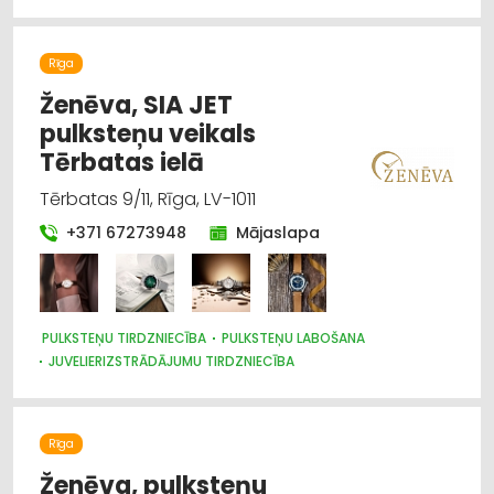
Rīga
Ženēva, SIA JET
pulksteņu veikals
Tērbatas ielā
Tērbatas 9/11, Rīga, LV-1011
+371 67273948
Mājaslapa
PULKSTEŅU TIRDZNIECĪBA
PULKSTEŅU LABOŠANA
JUVELIERIZSTRĀDĀJUMU TIRDZNIECĪBA
Rīga
Ženēva, pulksteņu