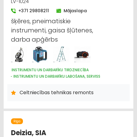
LV-1024
+371 29808211
Mājaslapa
šķēres, pneimatiskie
instrumenti, gaisa šļūtenes,
darba apģērbs
INSTRUMENTU UN DARBARĪKU TIRDZNIECĪBA
INSTRUMENTU UN DARBARĪKU LABOŠANA, SERVISS
CELTNIECĪBAS TEHNIKA UN IEKĀRTAS; TIRDZNIECĪBA, SERVISS
DĀRZA TEHNIKA UN INVENTĀRS
Celtniecības tehnikas remonts
IEKRAUŠANAS UN IZKRAUŠANAS TEHNIKA
SŪKŅI, PUMPJI, VĀRSTI, VENTIĻI
DZINĒJI, MOTORI, TO REMONTS
ELEKTROTEHNISKO IEKĀRTU UN ELEKTROMATERIĀLU LABOŠANA
METĀLAPSTRĀDES IEKĀRTAS UN INSTRUMENTI
Rīga
KOKAPSTRĀDES IEKĀRTAS UN INSTRUMENTI
Deizia, SIA
HIDRAULISKĀS UN PNEIMATISKĀS IERĪCES