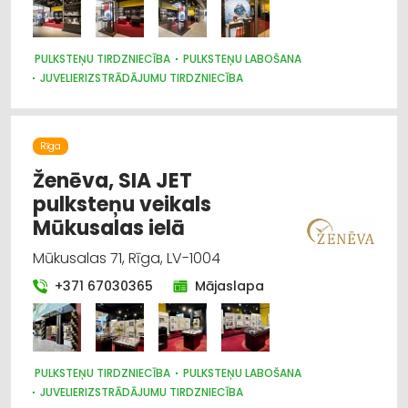
HIDRAULISKĀS UN PNEIMATISKĀS IERĪCES
INSTRUMENTU UN DARBARĪKU LABOŠANA, SERVISS
KRĀSAS, LAKAS, BŪVĶĪMIJA: VAIRUMTIRDZNIECĪBA
PULKSTEŅU TIRDZNIECĪBA
KRĀSAS, LAKAS, BŪVĶĪMIJA: TIRDZNIECĪBA
PULKSTEŅU LABOŠANA
VENTILĀCIJAS UN KONDICIONĒŠANAS SISTĒMAS UN IEKĀRTAS
JUVELIERIZSTRĀDĀJUMU TIRDZNIECĪBA
TELPĀM
AGROĶĪMIJA, MĒSLOŠANAS LĪDZEKĻI
Rīga
Ženēva, SIA JET
pulksteņu veikals
Mūkusalas ielā
Mūkusalas 71, Rīga, LV-1004
+371 67030365
Mājaslapa
PULKSTEŅU TIRDZNIECĪBA
PULKSTEŅU LABOŠANA
JUVELIERIZSTRĀDĀJUMU TIRDZNIECĪBA