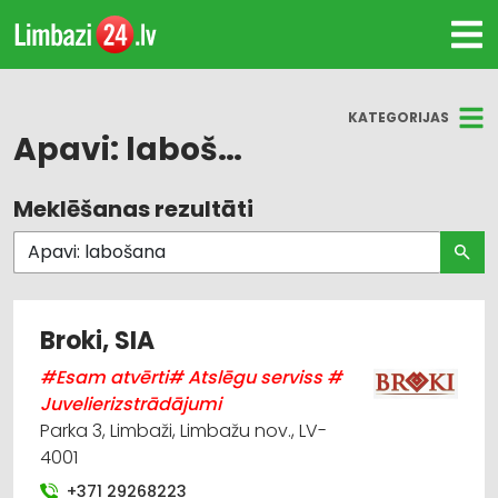
KATEGORIJAS
Apavi: labošana
Meklēšanas rezultāti
Visas nozares
Juvelierizstrādājumu tirdzniecība
Pulksteņu tirdzniecība
Broki, SIA
Instrumentu un darbarīku tirdzniecība
#Esam atvērti# Atslēgu serviss #
Juvelierizstrādājumi
Hidrauliskās un pneimatiskās ierīces
Parka 3, Limbaži, Limbažu nov., LV-
4001
Instrumentu un darbarīku labošana, serviss
+371 29268223