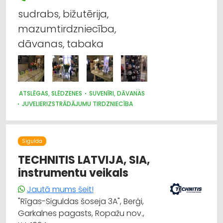
sudrabs, bižutērija,
Pulksteņu labošana
mazumtirdzniecība,
Darba aizsardzības līdzekļi, formastērpi, darba
dāvanas, tabaka
apģērbi un apavi; tirdzniecība
Dārza tehnika un inventārs
ATSLĒGAS, SLĒDZENES
SUVENĪRI, DĀVANAS
Instrumentu un darbarīku vairumtirdzniecība
JUVELIERIZSTRĀDĀJUMU TIRDZNIECĪBA
JUVELIERIZSTRĀDĀJUMU IZGATAVOŠANA
Kokapstrādes iekārtas un instrumenti
JUVELIERIZSTRĀDĀJUMU LABOŠANA
Sigulda
TECHNITIS LATVIJA, SIA,
instrumentu veikals
Jautā mums šeit!
"Rīgas-Siguldas šoseja 3A", Berģi,
Garkalnes pagasts, Ropažu nov.,