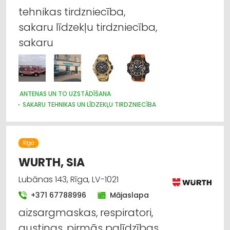
tehnikas tirdzniecība,
sakaru līdzekļu tirdzniecība,
sakaru
ANTENAS UN TO UZSTĀDĪŠANA
SAKARU TEHNIKAS UN LĪDZEKĻU TIRDZNIECĪBA
SAKARU TEHNIKAS UN LĪDZEKĻU VAIRUMTIRDZNIECĪBA
SAKARU TEHNIKAS UN LĪDZEKĻU LABOŠANA, SERVISS
PULKSTEŅU TIRDZNIECĪBA
TELEVĪZIJA
VĀJSTRĀVAS TĪKLI
Rīga
APSARDZE: AIZSARGIERĪCES, SISTĒMAS, VIDEONOVĒROŠANA
WURTH, SIA
Lubānas 143, Rīga, LV-1021
+371 67788996
Mājaslapa
aizsargmaskas, respiratori,
austiņas, pirmās palīdzības