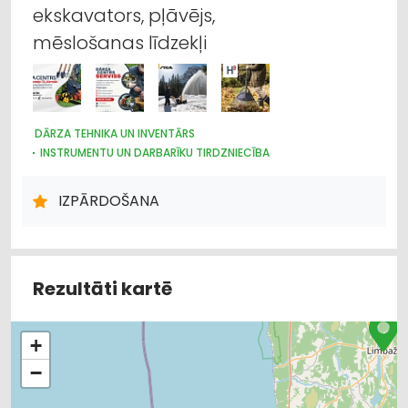
ekskavators, pļāvējs,
mēslošanas līdzekļi
DĀRZA TEHNIKA UN INVENTĀRS
INSTRUMENTU UN DARBARĪKU TIRDZNIECĪBA
MEŽKOPĪBAS UN MEŽIZSTRĀDES TEHNIKA
LAUKSAIMNIECĪBAS TEHNIKAS UN TRAKTORTEHNIKAS
IZPĀRDOŠANA
LABOŠANA, REMONTS
LAUKSAIMNIECĪBAS TEHNIKAS UN TRAKTORTEHNIKAS REZERVES
DAĻAS
ELEKTRODZINĒJI, ELEKTROMOTORI, TO REMONTS
LABIEKĀRTOŠANA, APZAĻUMOŠANA
Rezultāti kartē
KOKU KOPŠANA, ARBORISTI
INTERNETVEIKALI, E-KOMERCIJA
+
−