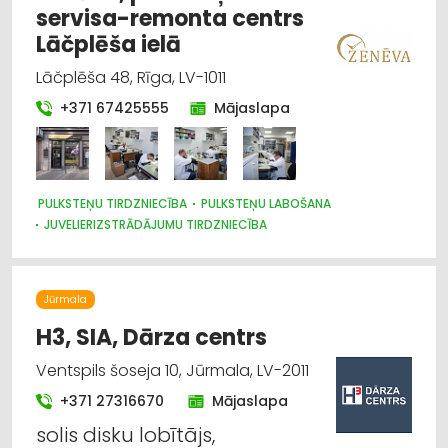
servisa-remonta centrs
Lāčplēša ielā
Lāčplēša 48, Rīga, LV-1011
+371 67425555
Mājaslapa
PULKSTEŅU TIRDZNIECĪBA
PULKSTEŅU LABOŠANA
JUVELIERIZSTRĀDĀJUMU TIRDZNIECĪBA
Jūrmala
H3, SIA, Dārza centrs
Ventspils šoseja 10, Jūrmala, LV-2011
+371 27316670
Mājaslapa
solis disku lobītājs,