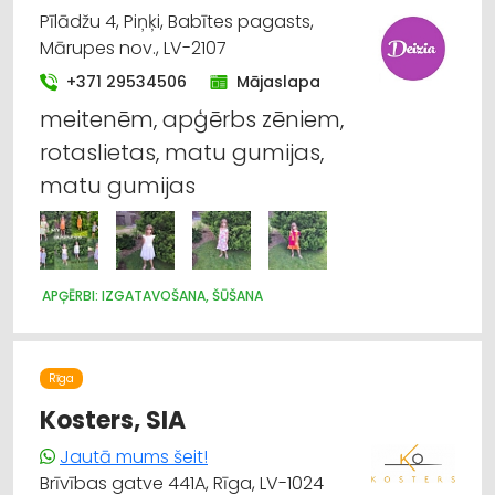
LABIEKĀRTOŠANA, APZAĻUMOŠANA
TREPES, KĀPNES
Pīlādžu 4, Piņķi, Babītes pagasts,
UZKOPŠANAS LĪDZEKĻI UN TEHNIKA, PROFESIONĀLĀ
Mārupes nov., LV-2107
+371 29534506
Mājaslapa
meitenēm, apģērbs zēniem,
rotaslietas, matu gumijas,
matu gumijas
APĢĒRBI: IZGATAVOŠANA, ŠŪŠANA
Rīga
Kosters, SIA
Jautā mums šeit!
Brīvības gatve 441A, Rīga, LV-1024