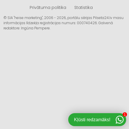
Privātuma politika
Statistika
© SIA "heise marketing", 2006 - 2026, portālu sērijas Pilseta24.lv masu
informācijas līdzekļa reģistrācijas numurs: 000740426. Galvenā
redaktore: Ingūna Pempere.
1
Kļūsti redzamāks!