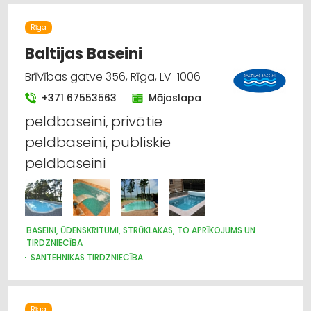
Rīga
Baltijas Baseini
Brīvības gatve 356, Rīga, LV-1006
+371 67553563
Mājaslapa
peldbaseini, privātie
peldbaseini, publiskie
peldbaseini
BASEINI, ŪDENSKRITUMI, STRŪKLAKAS, TO APRĪKOJUMS UN
TIRDZNIECĪBA
SANTEHNIKAS TIRDZNIECĪBA
Rīga