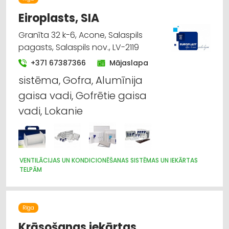
Eiroplasts, SIA
Granīta 32 k-6, Acone, Salaspils
pagasts, Salaspils nov., LV-2119
+371 67387366
Mājaslapa
sistēma, Gofra, Alumīnija
gaisa vadi, Gofrētie gaisa
vadi, Lokanie
VENTILĀCIJAS UN KONDICIONĒŠANAS SISTĒMAS UN IEKĀRTAS
TELPĀM
Rīga
Krāsošanas iekārtas