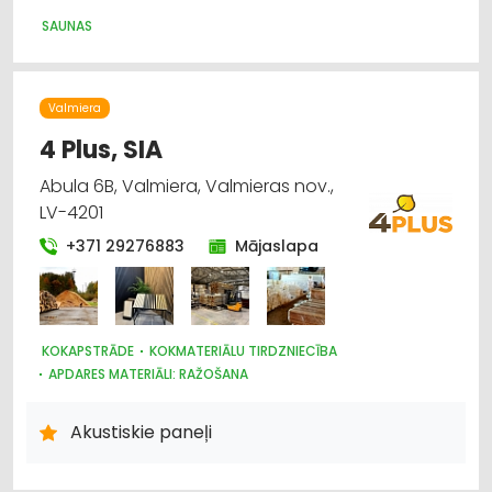
SAUNAS
Valmiera
4 Plus, SIA
Abula 6B, Valmiera, Valmieras nov.,
LV-4201
+371 29276883
Mājaslapa
KOKAPSTRĀDE
KOKMATERIĀLU TIRDZNIECĪBA
APDARES MATERIĀLI: RAŽOŠANA
APDARES MATERIĀLI: TIRDZNIECĪBA
APDARES MATERIĀLI: VAIRUMTIRDZNIECĪBA
Akustiskie paneļi
DIZAINS UN INTERJERS; PRIEKŠMETI UN PAKALPOJUMI
BŪVMATERIĀLU, BŪVKONSTRUKCIJU RAŽOŠANA
BŪVMATERIĀLU, BŪVKONSTRUKCIJU TIRDZNIECĪBA