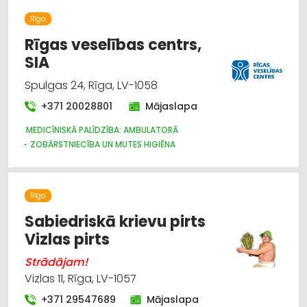
VENTILĀCIJAS UN KONDICIONĒŠANAS SISTĒMAS UN IEKĀRTAS
Rīga
TELPĀM
NOMA
GALDNIEKU DARBI
Rīgas veselības centrs,
MĒBEĻU RAŽOŠANA, MĒBEĻU SAGATAVES
SIA
METĀLA VIRSMU APSTRĀDE
METĀLAPSTRĀDE
APDARES MATERIĀLI: TIRDZNIECĪBA
Spulgas 24, Rīga, LV-1058
APDARES MATERIĀLI: VAIRUMTIRDZNIECĪBA
+371 20028801
Mājaslapa
APDARES MATERIĀLI: GRĪDAS SEGUMI
JUMTU SEGUMI
CELTNIECĪBAS UN REMONTA DARBI
MEDICĪNISKĀ PALĪDZĪBA: AMBULATORĀ
AUTOSERVISU APRĪKOJUMS
AUTO REMONTS, APKOPE
ZOBĀRSTNIECĪBA UN MUTES HIGIĒNA
AUTO ĶĪMIJA, AUTO KRĀSAS
MEDICĪNAS ĀRSTU KOMISIJAS
RŪPNIECISKĀS IEKĀRTAS, AUTOMATIZĀCIJA
MEDICĪNISKĀ PALĪDZĪBA: REHABILITĀCIJA
Rīga
Sabiedriskā krievu pirts
Vizlas pirts
Strādājam!
Vizlas 11, Rīga, LV-1057
+371 29547689
Mājaslapa