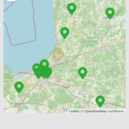
Leaflet
| ©
OpenStreetMap
contributors