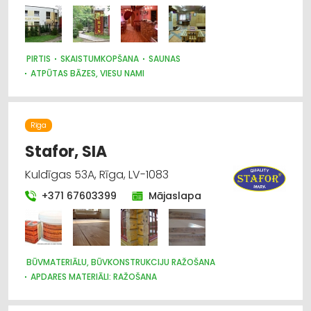
PIRTIS
SKAISTUMKOPŠANA
SAUNAS
ATPŪTAS BĀZES, VIESU NAMI
Rīga
Stafor, SIA
Kuldīgas 53A, Rīga, LV-1083
+371 67603399
Mājaslapa
BŪVMATERIĀLU, BŪVKONSTRUKCIJU RAŽOŠANA
APDARES MATERIĀLI: RAŽOŠANA
SILTUMTEHNIKA, APKURES IEKĀRTAS