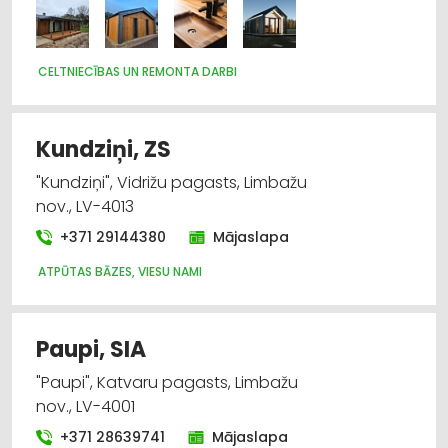
CELTNIECĪBAS UN REMONTA DARBI
Kundziņi, ZS
"Kundziņi", Vidrižu pagasts, Limbažu
nov., LV-4013
+371 29144380
Mājaslapa
ATPŪTAS BĀZES, VIESU NAMI
Paupi, SIA
"Paupi", Katvaru pagasts, Limbažu
nov., LV-4001
+371 28639741
Mājaslapa