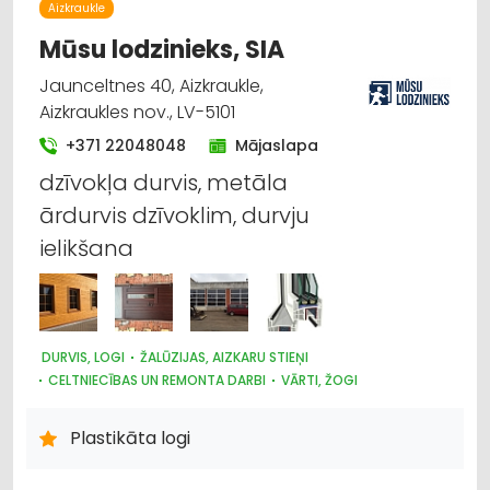
Aizkraukle
Mūsu lodzinieks, SIA
Jaunceltnes 40, Aizkraukle,
Aizkraukles nov., LV-5101
+371 22048048
Mājaslapa
dzīvokļa durvis, metāla
ārdurvis dzīvoklim, durvju
ielikšana
DURVIS, LOGI
ŽALŪZIJAS, AIZKARU STIEŅI
CELTNIECĪBAS UN REMONTA DARBI
VĀRTI, ŽOGI
Plastikāta logi