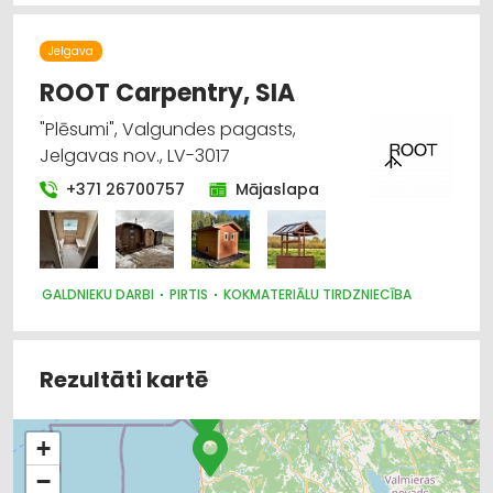
Jelgava
ROOT Carpentry, SIA
"Plēsumi", Valgundes pagasts,
Jelgavas nov., LV-3017
+371 26700757
Mājaslapa
GALDNIEKU DARBI
PIRTIS
KOKMATERIĀLU TIRDZNIECĪBA
Rezultāti kartē
+
−