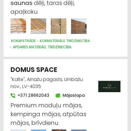
saunas
dēļi, taras dēļi,
Kokmateriālu tirdzniecība
apaļkoku
Apdares materiāli: ražošana
Apdares materiāli: vairumtirdzniecība
KOKAPSTRĀDE
KOKMATERIĀLU TIRDZNIECĪBA
APDARES MATERIĀLI: TIRDZNIECĪBA
Baseini, ūdenskritumi, strūklakas, to aprīkojums
un tirdzniecība
DOMUS SPACE
Būvmateriālu, būvkonstrukciju ražošana
"Kalte", Ainažu pagasts, Limbažu
nov., LV-4035
+371 28662043
Mājaslapa
Premium moduļu mājas,
kempinga mājas, atpūtas
mājas, brīvdienu