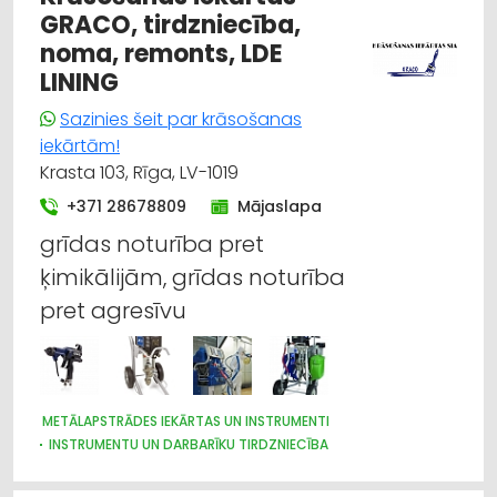
GRACO, tirdzniecība,
noma, remonts, LDE
LINING
Sazinies šeit par krāsošanas
iekārtām!
Krasta 103, Rīga, LV-1019
+371 28678809
Mājaslapa
grīdas noturība pret
ķimikālijām, grīdas noturība
pret agresīvu
METĀLAPSTRĀDES IEKĀRTAS UN INSTRUMENTI
INSTRUMENTU UN DARBARĪKU TIRDZNIECĪBA
DZELZCEĻA BŪVE UN REMONTS
MAŠĪNBŪVE
KUĢU BŪVE UN REMONTS
KOKAPSTRĀDE