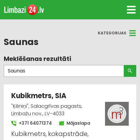
KATEGORIJAS
Saunas
Meklēšanas rezultāti
Visas nozares
Kokapstrāde
Apdares materiāli: tirdzniecība
Kubikmetrs, SIA
Atpūtas bāzes, viesu nami
"Ķēniņi", Salacgrīvas pagasts,
Limbažu nov., LV-4033
Celtniecības un remonta darbi
+371 64071374
Mājaslapa
Kubikmetrs, kokapstrāde,
Galdnieku darbi