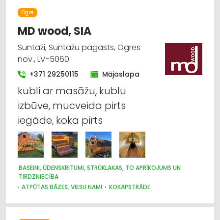
Ogre
MD wood, SIA
Suntaži, Suntažu pagasts, Ogres
nov., LV-5060
+371 29250115
Mājaslapa
kubli ar masāžu, kublu
izbūve, mucveida pirts
iegāde, koka pirts
BASEINI, ŪDENSKRITUMI, STRŪKLAKAS, TO APRĪKOJUMS UN
TIRDZNIECĪBA
ATPŪTAS BĀZES, VIESU NAMI
KOKAPSTRĀDE
GALDNIEKU DARBI
DURVIS, LOGI
MĒBEĻU RAŽOŠANA, MĒBEĻU SAGATAVES
MĒBEĻU TIRDZNIECĪBA