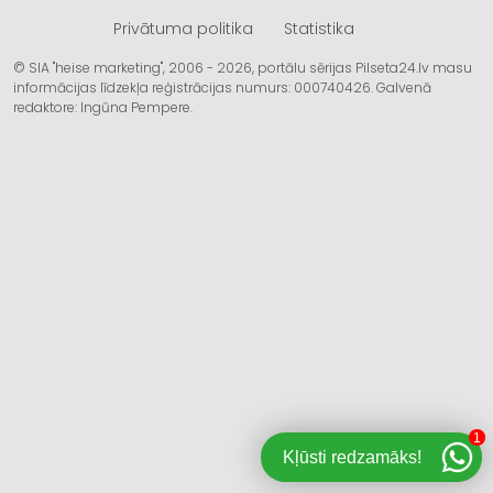
Privātuma politika
Statistika
© SIA "heise marketing", 2006 - 2026, portālu sērijas Pilseta24.lv masu
informācijas līdzekļa reģistrācijas numurs: 000740426. Galvenā
redaktore: Ingūna Pempere.
1
Kļūsti redzamāks!