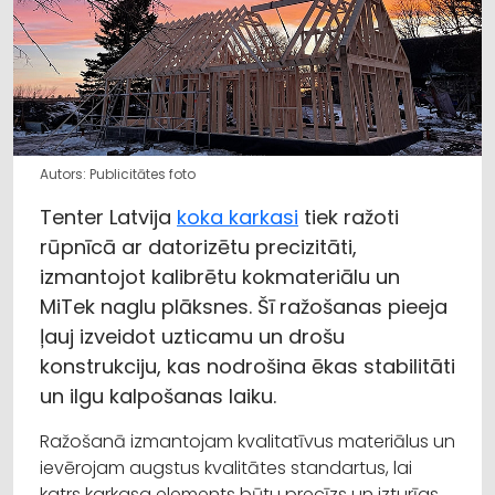
Autors: Publicitātes foto
Tenter Latvija
koka karkasi
tiek ražoti
rūpnīcā ar datorizētu precizitāti,
izmantojot kalibrētu kokmateriālu un
MiTek naglu plāksnes. Šī ražošanas pieeja
ļauj izveidot uzticamu un drošu
konstrukciju, kas nodrošina ēkas stabilitāti
un ilgu kalpošanas laiku.
Ražošanā izmantojam kvalitatīvus materiālus un
ievērojam augstus kvalitātes standartus, lai
katrs karkasa elements būtu precīzs un izturīgs.