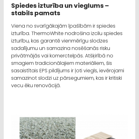
Spiedes izturība un vieglums –
stabils pamats
Viena no svarīgākajām īpašībām ir spiedes
izturība. ThermoWhite nodrošina izcilu spiedes
izturību, kas garantē vienmērīgu slodzes
sadalījumu un samazina nosēšanās risku
privātmājās vai komerctelpās. Atšķirībā no
smagiem tradicionālajiem materiāliem, šis
sasaistītais EPS pildījums ir ļoti viegls, ievērojami
samazinot slodzi uz pārsegumiem, kas ir kritiski
vecu ēku renovācijā.