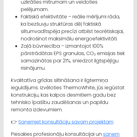
uzkrāties mitrumam un veidoties
pelējumam.
Faktiskā efektivitāte – reālie mērījumi rāda,
ka bezšuvju struktūras dēļ faktiskā
siltumvadītspēja precīzi atbilst teorētiskajai,
nodrošinot maksimālu energoefektivitāti.
Zaļā būvniecība – izmantojot 100%
pārstrādātas EPS granulas, CO₂ emisijas tiek
samazinātas par 21%, sniedzot ilgtspējīgu
risinājumu.
Kvalitatīva grīdas siltināšana ir ilgtermiņa
ieguldījums. Izvēloties ThermoWhite, jūs iegūstat
konstrukciju, kas kalpos desmitiem gadu bez
tehnisko īpašību zaudēšanas un papildu
remonta izdevumiem.
👉
Saņemiet konsultāciju savam projektam
Piesakies profesionāļu konsultācijai un
saņem