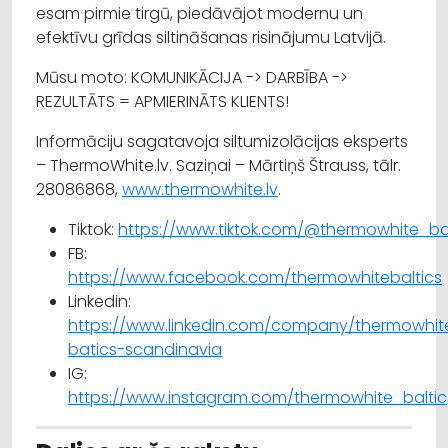
esam pirmie tirgū, piedāvājot modernu un
efektīvu grīdas siltināšanas risinājumu Latvijā.
Mūsu moto: KOMUNIKĀCIJA -> DARBĪBA ->
REZULTĀTS = APMIERINĀTS KLIENTS!
Informāciju sagatavoja siltumizolācijas eksperts
– ThermoWhite.lv. Saziņai – Mārtiņš Štrauss, tālr.
28086868,
www.thermowhite.lv
.
Tiktok:
https://www.tiktok.com/@thermowhite_bal
FB:
https://www.facebook.com/thermowhitebaltics
Linkedin:
https://www.linkedin.com/company/thermowhit
batics-scandinavia
IG:
https://www.instagram.com/thermowhite_baltic