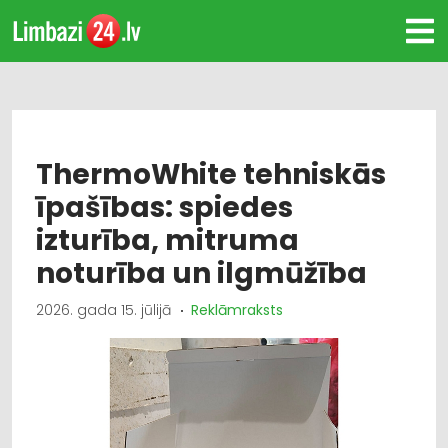
ThermoWhite tehniskās
īpašības: spiedes
izturība, mitruma
noturība un ilgmūžība
2026. gada 15. jūlijā
Reklāmraksts