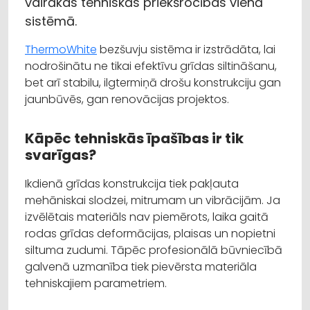
vairākas tehniskās priekšrocības vienā
sistēmā.
ThermoWhite
bezšuvju sistēma ir izstrādāta, lai
nodrošinātu ne tikai efektīvu grīdas siltināšanu,
bet arī stabilu, ilgtermiņā drošu konstrukciju gan
jaunbūvēs, gan renovācijas projektos.
Kāpēc tehniskās īpašības ir tik
svarīgas?
Ikdienā grīdas konstrukcija tiek pakļauta
mehāniskai slodzei, mitrumam un vibrācijām. Ja
izvēlētais materiāls nav piemērots, laika gaitā
rodas grīdas deformācijas, plaisas un nopietni
siltuma zudumi. Tāpēc profesionālā būvniecībā
galvenā uzmanība tiek pievērsta materiāla
tehniskajiem parametriem.