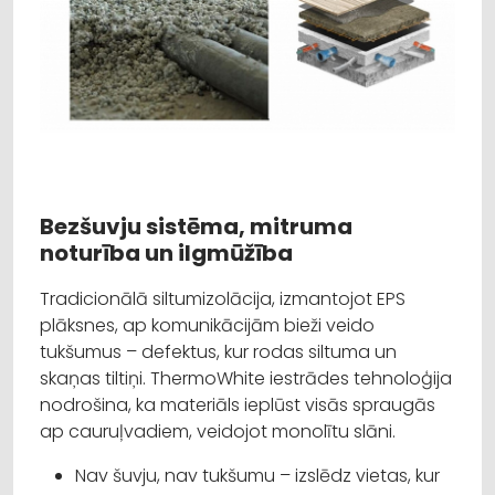
Bezšuvju sistēma, mitruma
noturība un ilgmūžība
Tradicionālā siltumizolācija, izmantojot EPS
plāksnes, ap komunikācijām bieži veido
tukšumus – defektus, kur rodas siltuma un
skaņas tiltiņi. ThermoWhite iestrādes tehnoloģija
nodrošina, ka materiāls ieplūst visās spraugās
ap cauruļvadiem, veidojot monolītu slāni.
Nav šuvju, nav tukšumu – izslēdz vietas, kur