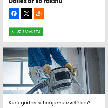
Dalies ar šo rakstu
UZ SARAKSTU
Kuru grīdas siltinājumu izvēlēties?