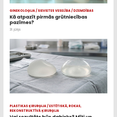
GINEKOLOĢIJA / SIEVIETES VESELĪBA / DZEMDĪBAS
Kā atpazīt pirmās grūtniecības
pazīmes?
31. jūlijs
PLASTIKAS ĶIRURĢIJA / ESTĒTISKĀ, ROKAS,
REKONSTRUKTĪVĀ ĶIRURĢIJA
Vai rezultāts būs dabisks? Mīti un