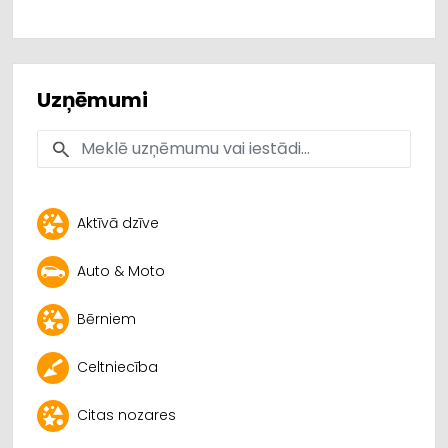
Uzņēmumi
Aktīvā dzīve
Auto & Moto
Bērniem
Celtniecība
Citas nozares