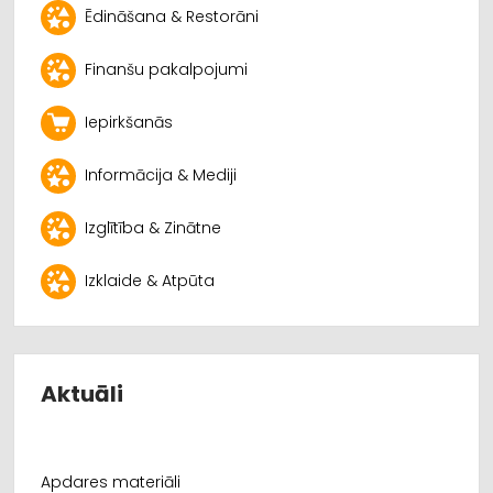
Ēdināšana & Restorāni
Finanšu pakalpojumi
Iepirkšanās
Informācija & Mediji
Izglītība & Zinātne
Izklaide & Atpūta
Aktuāli
Apdares materiāli