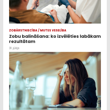
ZOBĀRSTNIECĪBA / MUTES VESELĪBA
Zobu balināšana: ko izvēlēties labākam
rezultātam
31. jūlijs