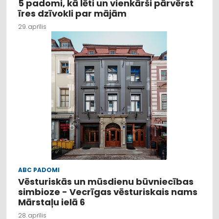
5 padomi, kā lēti un vienkārši pārvērst
īres dzīvokli par mājām
29. aprīlis
ABC PADOMI
Vēsturiskās un mūsdienu būvniecības
simbioze - Vecrīgas vēsturiskais nams
Mārstaļu ielā 6
28. aprīlis