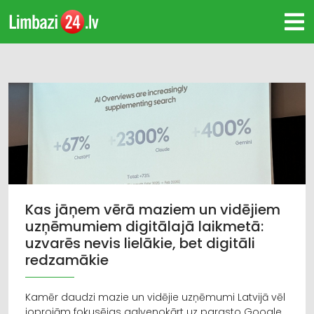
Kas jāņem vērā maziem un vidējiem
uzņēmumiem digitālajā laikmetā:
uzvarēs nevis lielākie, bet digitāli
redzamākie
Kamēr daudzi mazie un vidējie uzņēmumi Latvijā vēl
joprojām fokusējas galvenokārt uz parasto Google