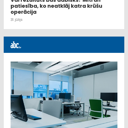
patiesība, ko neatklāj katra krūšu
operācija
31. jūlijs