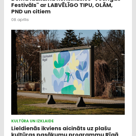
Festivāls" ar LABVĒLĪGO TIPU, OLĀM,
PND un citiem
08. aprīlis
KULTŪRA UN IZKLAIDE
Lieldienās ikviens aicināts uz plašu
kultūras pasākumu programmu Rīgā