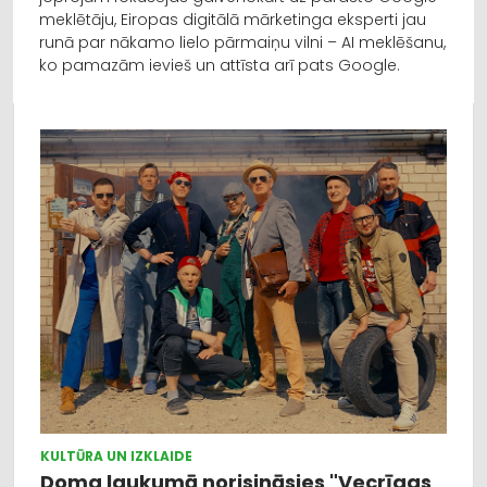
meklētāju, Eiropas digitālā mārketinga eksperti jau
runā par nākamo lielo pārmaiņu vilni – AI meklēšanu,
ko pamazām ievieš un attīsta arī pats Google.
KULTŪRA UN IZKLAIDE
Doma laukumā norisināsies "Vecrīgas