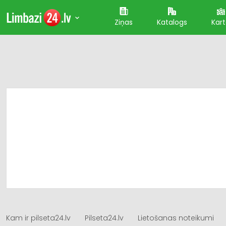
Ziņas
Katalogs
Kar
Kam ir pilseta24.lv
Pilseta24.lv
Lietošanas noteikumi