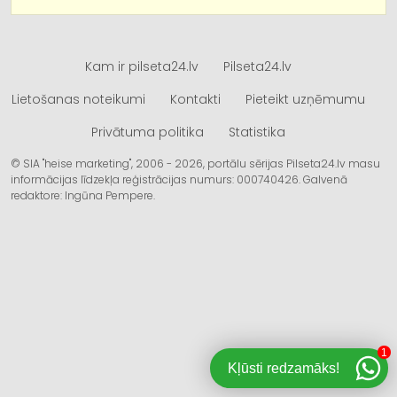
Kam ir pilseta24.lv
Pilseta24.lv
Lietošanas noteikumi
Kontakti
Pieteikt uzņēmumu
Privātuma politika
Statistika
© SIA "heise marketing", 2006 - 2026, portālu sērijas Pilseta24.lv masu
informācijas līdzekļa reģistrācijas numurs: 000740426. Galvenā
redaktore: Ingūna Pempere.
1
Kļūsti redzamāks!