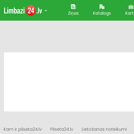
Ziņas
Katalogs
Kar
Kam ir pilseta24.lv
Pilseta24.lv
Lietošanas noteikumi