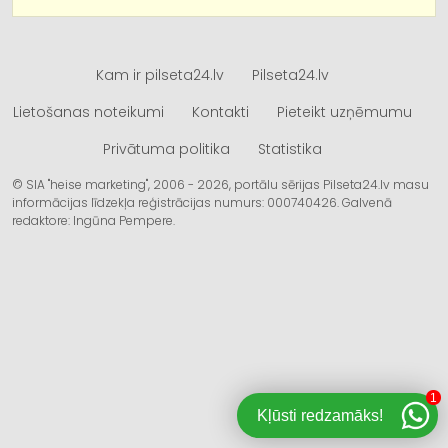
Kam ir pilseta24.lv
Pilseta24.lv
Lietošanas noteikumi
Kontakti
Pieteikt uzņēmumu
Privātuma politika
Statistika
© SIA "heise marketing", 2006 - 2026, portālu sērijas Pilseta24.lv masu
informācijas līdzekļa reģistrācijas numurs: 000740426. Galvenā
redaktore: Ingūna Pempere.
1
Kļūsti redzamāks!