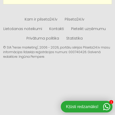
Kam ir pilseta24.lv
Pilseta24.lv
Lietošanas noteikumi
Kontakti
Pieteikt uzņēmumu
Privātuma politika
Statistika
© SIA "heise marketing", 2006 - 2026, portālu sērijas Pilseta24.lv masu
informācijas līdzekļa reģistrācijas numurs: 000740426. Galvenā
redaktore: Ingūna Pempere.
1
Kļūsti redzamāks!