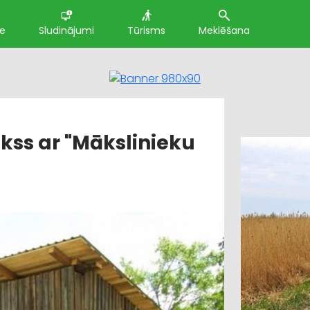
te
Sludinājumi
Tūrisms
Meklēšana
kss ar "Mākslinieku