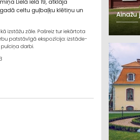
iņa Lielā ielā 19, atklāja
 gadā celtu guļbaļķu klētiņu un
Ainažu 
kā izstāžu zāle. Pašreiz tur iekārtota
arbu patstāvīgā ekspozīcija: izstāde-
pulciņa darbi.
3