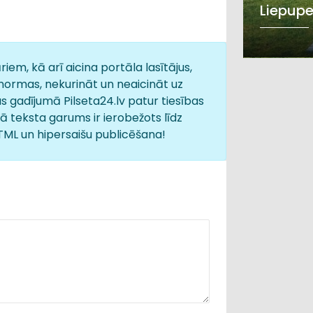
Liepup
iem, kā arī aicina portāla lasītājus,
normas, nekurināt un neaicināt uz
s gadījumā Pilseta24.lv patur tiesības
 teksta garums ir ierobežots līdz
HTML un hipersaišu publicēšana!