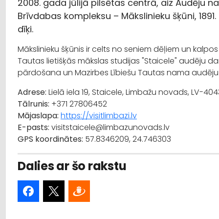
2008. gada jūlijā pilsētas centrā, aiz Audēju nam
Brīvdabas kompleksu – Mākslinieku šķūni, 1891.
dīķi.
Mākslinieku šķūnis ir celts no seniem dēļiem un kalpos 
Tautas lietišķās mākslas studijas "Staicele" audēju d
pārdošana un Mazirbes Lībiešu Tautas nama audēju 
Adrese:
Lielā iela 19, Staicele, Limbažu novads, LV-404
Tālrunis:
+371 27806452
Mājaslapa:
https://visitlimbazi.lv
E-pasts:
visitstaicele@limbazunovads.lv
GPS koordinātes:
57.8346209, 24.746303
Dalies ar šo rakstu