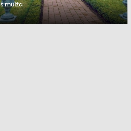
es muiža