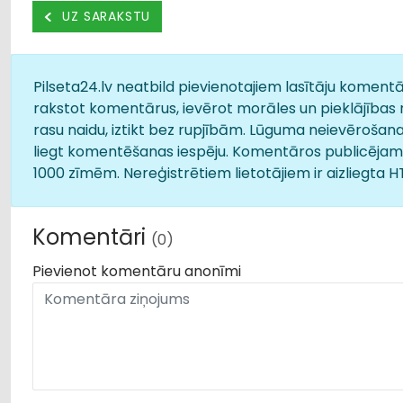
UZ SARAKSTU
Pilseta24.lv neatbild pievienotajiem lasītāju komentār
rakstot komentārus, ievērot morāles un pieklājības 
rasu naidu, iztikt bez rupjībām. Lūguma neievērošana
liegt komentēšanas iespēju. Komentāros publicējamā
1000 zīmēm. Nereģistrētiem lietotājiem ir aizliegta 
Komentāri
(0)
Pievienot komentāru anonīmi