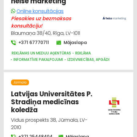
heise marketing
Online konsultācijas
Piesakies uz bezmaksas
konsultāciju!
Blaumaņa 38/40, Rīga, LV-1011
+371 67770711
Mājaslapa
REKLĀMAS UN MEDIJU AĢENTŪRAS
REKLĀMA
INFORMATĪVIE PAKALPOJUMI
IZDEVNIECĪBAS, APGĀDI
Jūrmala
Latvijas Universitātes P.
Stradiņa medicīnas
koledža
Vidus prospekts 38, Jūrmala, LV-
2010
+371 25448404
Mājaslapa