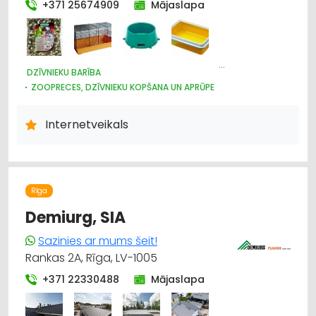
Antikvāri priekšmeti
+371 25674909
Mājaslapa
Apdares materiāli: tirdzniecība
Apsardze: aizsargierīces, sistēmas,
DZĪVNIEKU BARĪBA
videonovērošana
ZOOPRECES, DZĪVNIEKU KOPŠANA UN APRŪPE
DZĪVNIEKU TIRDZNIECĪBA
Auto noma; vieglie auto
Internetveikals
Auto remonts, apkope
Auto riepu serviss
Rīga
Demiurg, SIA
Sazinies ar mums šeit!
Rankas 2A, Rīga, LV-1005
+371 22330488
Mājaslapa