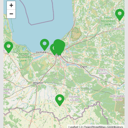
+
−
Leaflet
| ©
OpenStreetMap
contributors