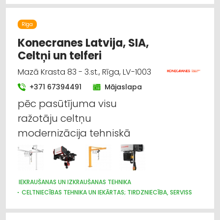
Rīga
Konecranes Latvija, SIA,
Celtņi un telferi
Mazā Krasta 83 - 3.st., Rīga, LV-1003
+371 67394491
Mājaslapa
pēc pasūtījuma visu
ražotāju celtņu
modernizācija tehniskā
IEKRAUŠANAS UN IZKRAUŠANAS TEHNIKA
CELTNIECĪBAS TEHNIKA UN IEKĀRTAS; TIRDZNIECĪBA, SERVISS
CELTNIECĪBAS TEHNIKA UN IEKĀRTAS; NOMA