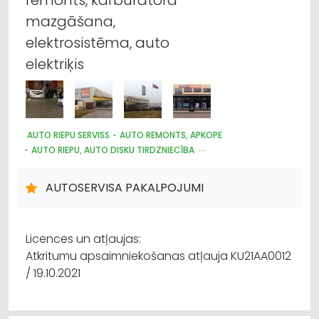
mazgāšana,
elektrosistēma, auto
elektriķis
AUTO RIEPU SERVISS
AUTO REMONTS, APKOPE
AUTO RIEPU, AUTO DISKU TIRDZNIECĪBA
KRAVU PĀRVADĀJUMI: AUTO
LOĢISTIKA
AUTOSERVISA PAKALPOJUMI
Licences un atļaujas:
Atkritumu apsaimniekošanas atļauja KU21AA0012
/ 19.10.2021