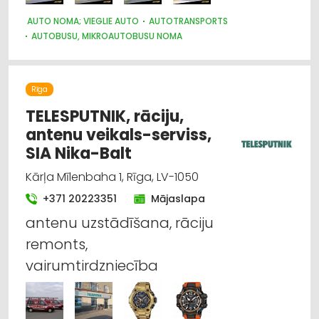
AUTO NOMA; VIEGLIE AUTO
AUTOTRANSPORTS
AUTOBUSU, MIKROAUTOBUSU NOMA
PASAŽIERU PĀRVADĀJUMI
NOMA
Rīga
TELESPUTNIK, rāciju,
antenu veikals-serviss,
SIA Nika-Balt
Kārļa Mīlenbaha 1, Rīga, LV-1050
+371 20223351
Mājaslapa
antenu uzstādīšana, rāciju
remonts,
vairumtirdzniecība