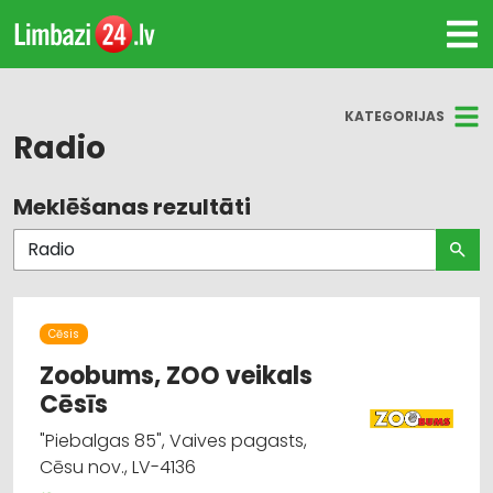
KATEGORIJAS
Radio
Meklēšanas rezultāti
Visas nozares
Internetveikali, e-komercija
Audio un videotehnikas un piederumu
tirdzniecība
Cēsis
Zoobums, ZOO veikals
Elektroniskās ierīces, komponentes
Cēsīs
"Piebalgas 85", Vaives pagasts,
Antenas un to uzstādīšana
Cēsu nov., LV-4136