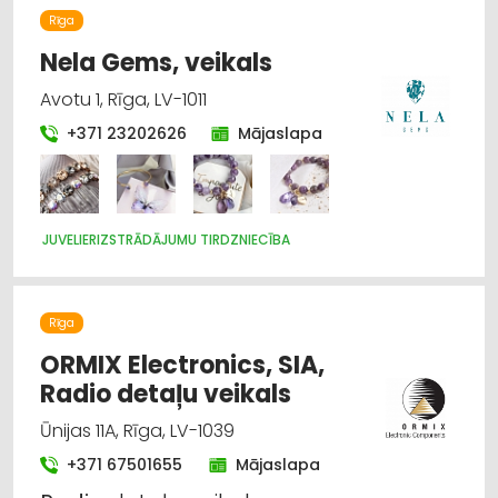
Rīga
Nela Gems, veikals
Avotu 1, Rīga, LV-1011
+371 23202626
Mājaslapa
JUVELIERIZSTRĀDĀJUMU TIRDZNIECĪBA
Rīga
ORMIX Electronics, SIA,
Radio detaļu veikals
Ūnijas 11A, Rīga, LV-1039
+371 67501655
Mājaslapa