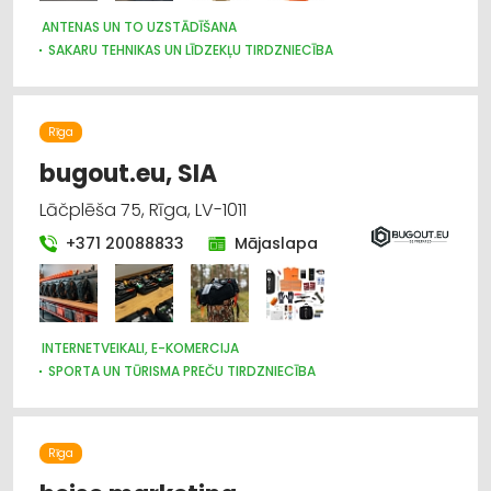
ANTENAS UN TO UZSTĀDĪŠANA
SAKARU TEHNIKAS UN LĪDZEKĻU TIRDZNIECĪBA
SAKARU TEHNIKAS UN LĪDZEKĻU VAIRUMTIRDZNIECĪBA
SAKARU TEHNIKAS UN LĪDZEKĻU LABOŠANA, SERVISS
PULKSTEŅU TIRDZNIECĪBA
TELEVĪZIJA
VĀJSTRĀVAS TĪKLI
Rīga
APSARDZE: AIZSARGIERĪCES, SISTĒMAS, VIDEONOVĒROŠANA
bugout.eu, SIA
Lāčplēša 75, Rīga, LV-1011
+371 20088833
Mājaslapa
INTERNETVEIKALI, E-KOMERCIJA
SPORTA UN TŪRISMA PREČU TIRDZNIECĪBA
MEDĪBU PIEDERUMI
Rīga