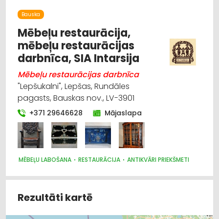
Bauska
Mēbeļu restaurācija,
mēbeļu restaurācijas
darbnīca, SIA Intarsija
Mēbeļu restaurācijas darbnīca
"Lepšukalni", Lepšas, Rundāles
pagasts, Bauskas nov., LV-3901
+371 29646628
Mājaslapa
MĒBEĻU LABOŠANA
RESTAURĀCIJA
ANTIKVĀRI PRIEKŠMETI
Rezultāti kartē