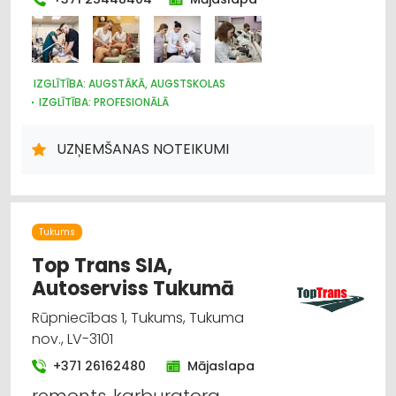
IZGLĪTĪBA: AUGSTĀKĀ, AUGSTSKOLAS
IZGLĪTĪBA: PROFESIONĀLĀ
UZŅEMŠANAS NOTEIKUMI
Tukums
Top Trans SIA,
Autoserviss Tukumā
Rūpniecības 1, Tukums, Tukuma
nov., LV-3101
+371 26162480
Mājaslapa
remonts, karburatora