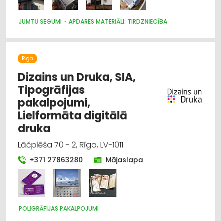
JUMTU SEGUMI
APDARES MATERIĀLI: TIRDZNIECĪBA
Rīga
Dizains un Druka, SIA,
Tipogrāfijas
pakalpojumi,
Lielformāta digitālā
druka
Lāčplēša 70 - 2, Rīga, LV-1011
+371 27863280
Mājaslapa
POLIGRĀFIJAS PAKALPOJUMI