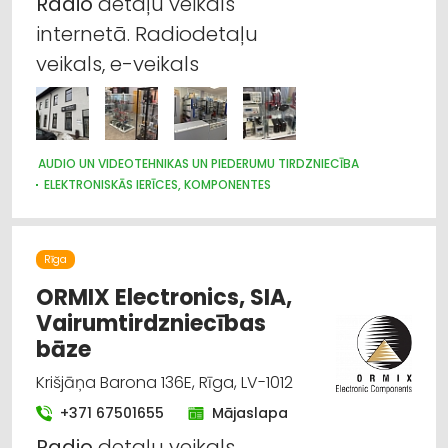
Radio
detaļu veikals
internetā. Radiodetaļu
veikals, e-veikals
AUDIO UN VIDEOTEHNIKAS UN PIEDERUMU TIRDZNIECĪBA
ELEKTRONISKĀS IERĪCES, KOMPONENTES
INTERNETVEIKALI, E-KOMERCIJA
TELEKOMUNIKĀCIJAS
Rīga
ORMIX Electronics, SIA,
Vairumtirdzniecības
bāze
Krišjāņa Barona 136E, Rīga, LV-1012
+371 67501655
Mājaslapa
Radio
detaļu veikals