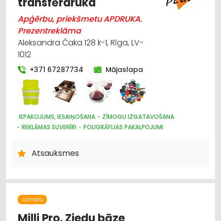
transfērdruka
Apģērbu, priekšmetu APDRUKA.
Prezentreklāma
Aleksandra Čaka 128 k-1, Rīga, LV-
1012
+371 67287734
Mājaslapa
IEPAKOJUMS, IESAIŅOŠANA
ZĪMOGU IZGATAVOŠANA
REKLĀMAS SUVENĪRI
POLIGRĀFIJAS PAKALPOJUMI
REKLĀMA: VIDES
REKLĀMA
DARBA AIZSARDZĪBAS LĪDZEKĻI, FORMASTĒRPI, DARBA APĢĒRBI
Atsauksmes
UN APAVI; TIRDZNIECĪBA
APĢĒRBI: RŪPNIECISKĀ RAŽOŠANA, ŠŪŠANA
Jūrmala
Milli Pro, Ziedu bāze