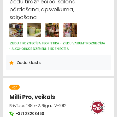
Ziedu
tirdzniecība
, salons,
pārdošana, apsveikuma,
saiņošana
ZIEDU TIRDZNIECĪBA, FLORISTIKA
ZIEDU VAIRUMTIRDZNIECĪBA
ALKOHOLISKIE DZĒRIENI: TIRDZNIECĪBA
ALKOHOLISKIE DZĒRIENI: VAIRUMTIRDZNIECĪBA
ALUS TIRDZNIECĪBA
PASĀKUMU ORGANIZĒŠANA, ATRIBŪTIKA
Ziedu klāsts
Rīga
Milli Pro, veikals
Brīvības 188 k-2, Rīga, LV-1012
+371 23208460