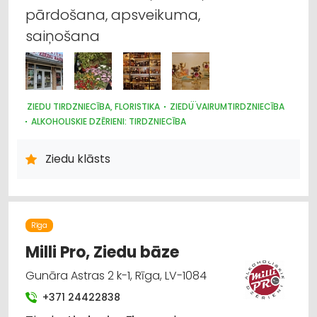
pārdošana, apsveikuma,
Apģērbi: rūpnieciskā ražošana, šūšana
saiņošana
Darba aizsardzības līdzekļi, formastērpi, darba
apģērbi un apavi; tirdzniecība
Iepakojums, iesaiņošana
ZIEDU TIRDZNIECĪBA, FLORISTIKA
ZIEDU VAIRUMTIRDZNIECĪBA
ALKOHOLISKIE DZĒRIENI: TIRDZNIECĪBA
Pasākumu organizēšana, atribūtika
ALKOHOLISKIE DZĒRIENI: VAIRUMTIRDZNIECĪBA
ALUS TIRDZNIECĪBA
Ziedu klāsts
Poligrāfijas pakalpojumi
Rīga
Milli Pro, Ziedu bāze
Gunāra Astras 2 k-1, Rīga, LV-1084
+371 24422838