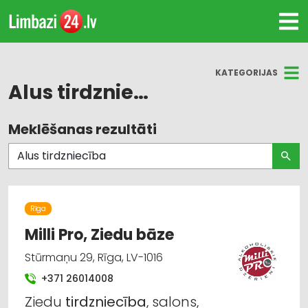
KATEGORIJAS
Alus tirdzniecība
Meklēšanas rezultāti
Visas nozares
Alkoholiskie dzērieni: tirdzniecība
Ziedu tirdzniecība, floristika
Rīga
Ziedu vairumtirdzniecība
Milli Pro, Ziedu bāze
Stūrmaņu 29, Rīga, LV-1016
Alkoholiskie dzērieni: vairumtirdzniecība
+371 26014008
Alus tirdzniecība
Ziedu
tirdzniecība
, salons,