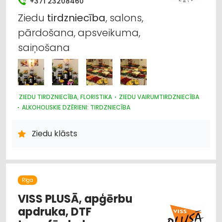
+371 23208460
Ziedu
tirdzniecība
, salons,
pārdošana, apsveikuma,
saiņošana
ZIEDU TIRDZNIECĪBA, FLORISTIKA
ZIEDU VAIRUMTIRDZNIECĪBA
ALKOHOLISKIE DZĒRIENI: TIRDZNIECĪBA
ALKOHOLISKIE DZĒRIENI: VAIRUMTIRDZNIECĪBA
ALUS TIRDZNIECĪBA
Ziedu klāsts
Rīga
VISS PLUSĀ, apģērbu
apdruka, DTF