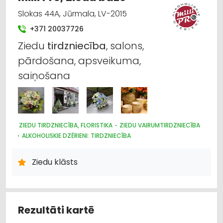
Slokas 44A, Jūrmala, LV-2015
+371 20037726
Ziedu
tirdzniecība
, salons,
pārdošana, apsveikuma,
saiņošana
ZIEDU TIRDZNIECĪBA, FLORISTIKA
ZIEDU VAIRUMTIRDZNIECĪBA
ALKOHOLISKIE DZĒRIENI: TIRDZNIECĪBA
ALKOHOLISKIE DZĒRIENI: VAIRUMTIRDZNIECĪBA
ALUS TIRDZNIECĪBA
Ziedu klāsts
Rezultāti kartē