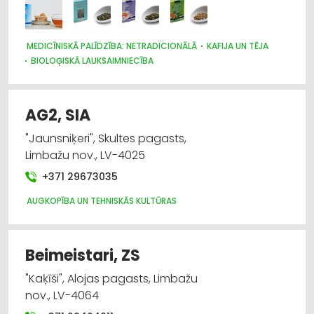
Bērnu preču tirdzniecība
MEDICĪNISKĀ PALĪDZĪBA: NETRADICIONĀLĀ
KAFIJA UN TĒJA
Degvielas, naftas produktu tirdzniecība
BIOLOĢISKĀ LAUKSAIMNIECĪBA
AUGKOPĪBA UN TEHNISKĀS KULTŪRAS
Degvielas, naftas produktu uzglabāšana un
transportēšana
AG2, SIA
Degvielas, naftas produktu vairumtirdzniecība
"Jaunsniķeri", Skultes pagasts,
Limbažu nov., LV-4025
Dārza tehnika un inventārs
+371 29673035
AUGKOPĪBA UN TEHNISKĀS KULTŪRAS
Beimeistari, ZS
"Kaķīši", Alojas pagasts, Limbažu
nov., LV-4064