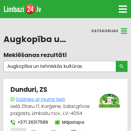
KATEGORIJAS
Augkopība un tehniskās kultūras
Meklēšanas rezultāti
Visas nozares
Augkopība un tehniskās kultūras
Bioloģiskā lauksaimniecība
Dunduri, ZS
Kurināmais
Sazinies ar mums šeit!
Lielā Zītaru 17, Korģene, Salacgrīvas
Agroķīmija, mēslošanas līdzekļi
pagasts, Limbažu nov., LV-4054
+371 26317589
Mājaslapa
Augļkopība