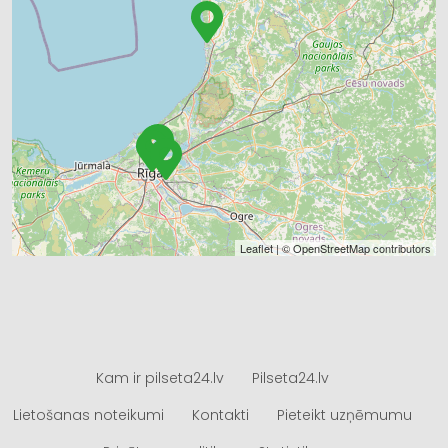
Leaflet
| ©
OpenStreetMap
contributors
Kam ir pilseta24.lv
Pilseta24.lv
Lietošanas noteikumi
Kontakti
Pieteikt uzņēmumu