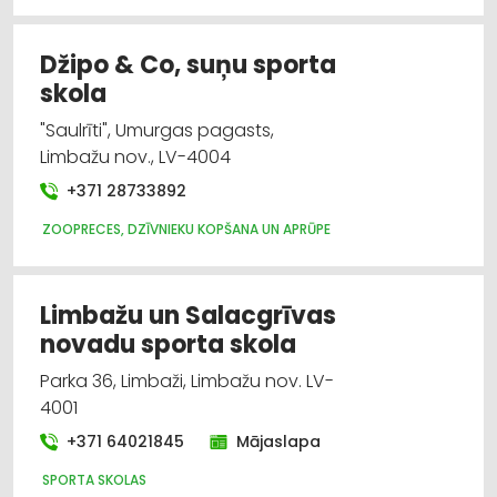
Bērnu preču vairumtirdzniecība
Džipo & Co, suņu sporta
Bērnu un jauniešu brīvā laika organizēšana,
skola
nometnes
"Saulrīti", Umurgas pagasts,
Limbažu nov., LV-4004
Elektrotehnisko iekārtu un elektromateriālu
tirdzniecība
+371 28733892
ZOOPRECES, DZĪVNIEKU KOPŠANA UN APRŪPE
Elektrotehnisko iekārtu un elektromateriālu
vairumtirdzniecība
Limbažu un Salacgrīvas
Foto pakalpojumi
novadu sporta skola
Parka 36, Limbaži, Limbažu nov. LV-
4001
+371 64021845
Mājaslapa
SPORTA SKOLAS