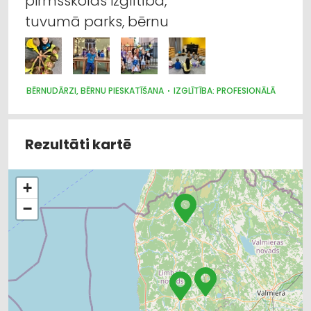
pirmsskolas izglītība,
tuvumā parks, bērnu
BĒRNUDĀRZI, BĒRNU PIESKATĪŠANA
IZGLĪTĪBA: PROFESIONĀLĀ
Rezultāti kartē
+
−