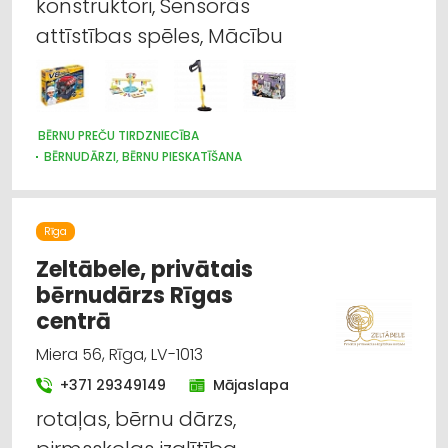
konstruktori, Sensorās
attīstības spēles, Mācību
BĒRNU PREČU TIRDZNIECĪBA
BĒRNUDĀRZI, BĒRNU PIESKATĪŠANA
BĒRNU PREČU VAIRUMTIRDZNIECĪBA
BĒRNU UN JAUNIEŠU BRĪVĀ LAIKA ORGANIZĒŠANA, NOMETNES
SPORTA ORGANIZĀCIJAS
Rīga
SPORTA UN TŪRISMA PREČU TIRDZNIECĪBA
SPORTA UN TŪRISMA PREČU VAIRUMTIRDZNIECĪBA
Zeltābele, privātais
MEDICĪNISKĀ PALĪDZĪBA: REHABILITĀCIJA
bērnudārzs Rīgas
IZGLĪTĪBA: VISPĀRĒJĀ
centrā
Miera 56, Rīga, LV-1013
+371 29349149
Mājaslapa
rotaļas, bērnu dārzs,