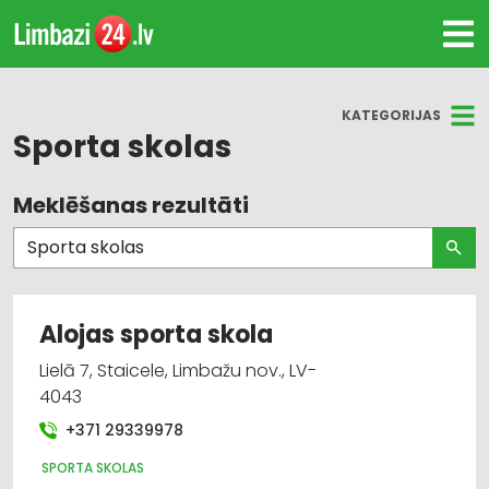
KATEGORIJAS
Sporta skolas
Meklēšanas rezultāti
Visas nozares
Sporta skolas
Bērnudārzi, bērnu pieskatīšana
Alojas sporta skola
Apgaismes tehnikas tirdzniecība
Lielā 7, Staicele, Limbažu nov., LV-
4043
Apgaismes tehnikas vairumtirdzniecība
+371 29339978
Bērnu preču tirdzniecība
SPORTA SKOLAS