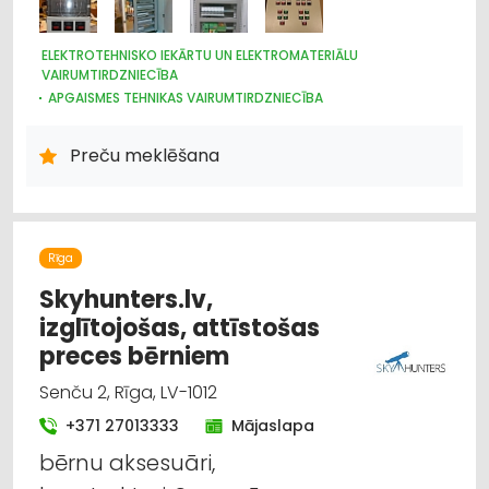
ELEKTROTEHNISKO IEKĀRTU UN ELEKTROMATERIĀLU
VAIRUMTIRDZNIECĪBA
APGAISMES TEHNIKAS VAIRUMTIRDZNIECĪBA
HIDRAULISKĀS UN PNEIMATISKĀS IERĪCES
ELEKTROTEHNISKO IEKĀRTU UN ELEKTROMATERIĀLU
Preču meklēšana
TIRDZNIECĪBA
APGAISMES TEHNIKAS TIRDZNIECĪBA
Rīga
Skyhunters.lv,
izglītojošas, attīstošas
preces bērniem
Senču 2, Rīga, LV-1012
+371 27013333
Mājaslapa
bērnu aksesuāri,