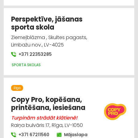
Perspektīve, jāšanas
sporta skola
Ziemeļblāzma , Skultes pagasts,
Limbažu nov., LV-4025
+371 22353285
SPORTA SKOLAS
Rīga
Copy Pro, kopēšana,
printēšana, iesiešana
Turpinām strādāt klātienē!
Raiņa bulvāris 17, Rīga, LV-1050
+371 67211560
Mājaslapa