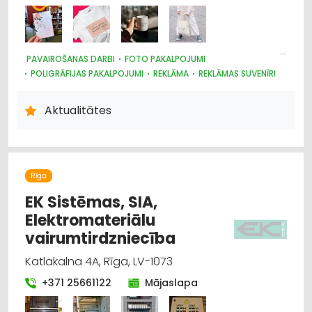
PAVAIROŠANAS DARBI
FOTO PAKALPOJUMI
POLIGRĀFIJAS PAKALPOJUMI
REKLĀMA
REKLĀMAS SUVENĪRI
REKLĀMA: VIDES
SUVENĪRI, DĀVANAS
PAVAIROŠANAS TEHNIKA
Aktualitātes
Rīga
EK Sistēmas, SIA,
Elektromateriālu
vairumtirdzniecība
Katlakalna 4A, Rīga, LV-1073
+371 25661122
Mājaslapa