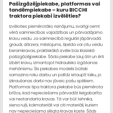
Pašizgāzējpiekabe, platformas vai
tandēmpiekabe – kuru BICCHI
traktora piekabi izvēlēties?
Izvēloties piemērotāko risinājumu, svarīgi ņemt
vērā saimniecības vajadzības un pārvadājamo
kravu veidu. Ja saimniecībā regulāri jāpārvadā
graudi, dārzeņi, mēslojums, šķelda vai citu veidu
beramkravas, praktiskākā izvēle būs klasiskā
pašizgāzējpiekabe. Šāda piekabe ļauj ātri un ērti
izbērt kravu, izmantojot hidraulisko izgāšanas
mehānismu. Šis piekabes modelis būtiski
samazina roku darbu un palīdz ietaupīt laiku, jo
izkraušanas darbi nav jāveic pašu spēkiem.
Platformas tipa traktora piekabe būs piemērota
brīžos, kad nepieciešams pārvadāt lielgabarīta
vai nestandarta kravas. Tā var būt tehnika,
siena ruļļi, kokmateriāli vai citi materiāli, kuriem
nav nepieciešama slēgta kravas kaste. Šāds