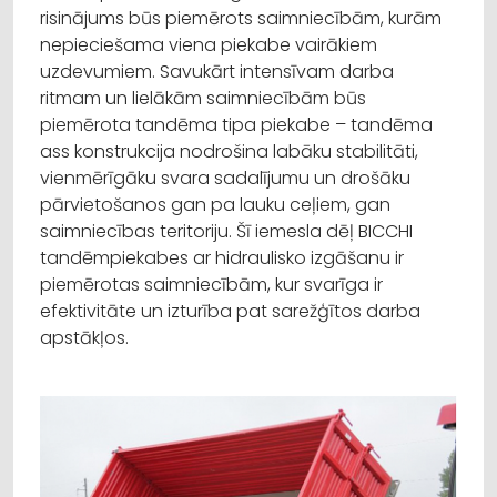
risinājums būs piemērots saimniecībām, kurām
nepieciešama viena piekabe vairākiem
uzdevumiem. Savukārt intensīvam darba
ritmam un lielākām saimniecībām būs
piemērota tandēma tipa piekabe – tandēma
ass konstrukcija nodrošina labāku stabilitāti,
vienmērīgāku svara sadalījumu un drošāku
pārvietošanos gan pa lauku ceļiem, gan
saimniecības teritoriju. Šī iemesla dēļ BICCHI
tandēmpiekabes ar hidraulisko izgāšanu ir
piemērotas saimniecībām, kur svarīga ir
efektivitāte un izturība pat sarežģītos darba
apstākļos.