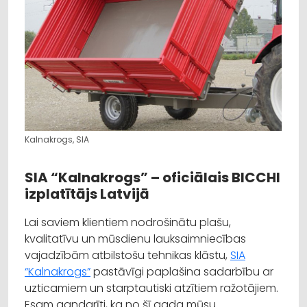
Kalnakrogs, SIA
SIA “Kalnakrogs” – oficiālais BICCHI
izplatītājs Latvijā
Lai saviem klientiem nodrošinātu plašu,
kvalitatīvu un mūsdienu lauksaimniecības
vajadzībām atbilstošu tehnikas klāstu,
SIA
“Kalnakrogs”
pastāvīgi paplašina sadarbību ar
uzticamiem un starptautiski atzītiem ražotājiem.
Esam gandarīti, ka no šī gada mūsu