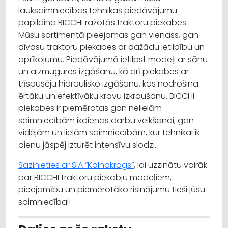
lauksaimniecības tehnikas piedāvājumu
papildina BICCHI ražotās traktoru piekabes.
Mūsu sortimentā pieejamas gan vienass, gan
divasu traktoru piekabes ar dažādu ietilpību un
aprīkojumu. Piedāvājumā ietilpst modeļi ar sānu
un aizmugures izgāšanu, kā arī piekabes ar
trīspusēju hidraulisko izgāšanu, kas nodrošina
ērtāku un efektīvāku kravu izkraušanu. BICCHI
piekabes ir piemērotas gan nelielām
saimniecībām ikdienas darbu veikšanai, gan
vidējām un lielām saimniecībām, kur tehnikai ik
dienu jāspēj izturēt intensīvu slodzi.
Sazinieties ar SIA “Kalnakrogs”
, lai uzzinātu vairāk
par BICCHI traktoru piekabju modeļiem,
pieejamību un piemērotāko risinājumu tieši jūsu
saimniecībai!