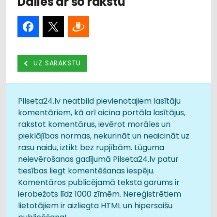
Dalies ar šo rakstu
UZ SARAKSTU
Pilseta24.lv neatbild pievienotajiem lasītāju
komentāriem, kā arī aicina portāla lasītājus,
rakstot komentārus, ievērot morāles un
pieklājības normas, nekurināt un neaicināt uz
rasu naidu, iztikt bez rupjībām. Lūguma
neievērošanas gadījumā Pilseta24.lv patur
tiesības liegt komentēšanas iespēju.
Komentāros publicējamā teksta garums ir
ierobežots līdz 1000 zīmēm. Nereģistrētiem
lietotājiem ir aizliegta HTML un hipersaišu