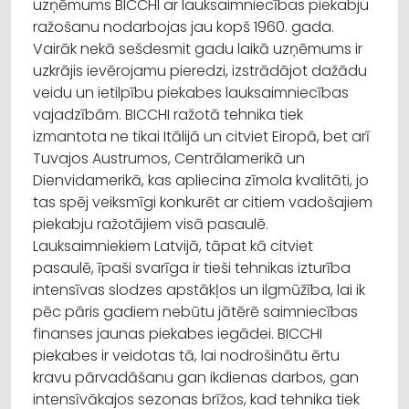
uzņēmums BICCHI ar lauksaimniecības piekabju
ražošanu nodarbojas jau kopš 1960. gada.
Vairāk nekā sešdesmit gadu laikā uzņēmums ir
uzkrājis ievērojamu pieredzi, izstrādājot dažādu
veidu un ietilpību piekabes lauksaimniecības
vajadzībām. BICCHI ražotā tehnika tiek
izmantota ne tikai Itālijā un citviet Eiropā, bet arī
Tuvajos Austrumos, Centrālamerikā un
Dienvidamerikā, kas apliecina zīmola kvalitāti, jo
tas spēj veiksmīgi konkurēt ar citiem vadošajiem
piekabju ražotājiem visā pasaulē.
Lauksaimniekiem Latvijā, tāpat kā citviet
pasaulē, īpaši svarīga ir tieši tehnikas izturība
intensīvas slodzes apstākļos un ilgmūžība, lai ik
pēc pāris gadiem nebūtu jātērē saimniecības
finanses jaunas piekabes iegādei. BICCHI
piekabes ir veidotas tā, lai nodrošinātu ērtu
kravu pārvadāšanu gan ikdienas darbos, gan
intensīvākajos sezonas brīžos, kad tehnika tiek